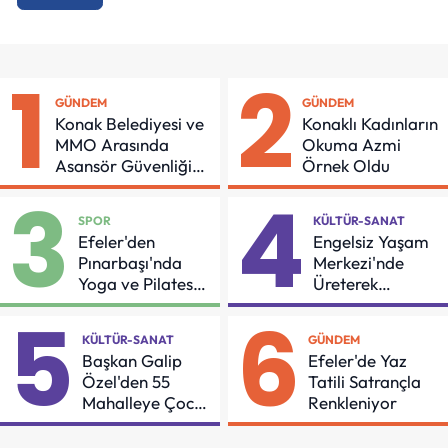
1
2
GÜNDEM
GÜNDEM
Konak Belediyesi ve
Konaklı Kadınların
MMO Arasında
Okuma Azmi
Asansör Güvenliği
Örnek Oldu
İçin Önemli Protokol
3
4
SPOR
KÜLTÜR-SANAT
Efeler'den
Engelsiz Yaşam
Pınarbaşı'nda
Merkezi'nde
Yoga ve Pilates
Üreterek
Buluşması
Güçleniyorlar
5
6
KÜLTÜR-SANAT
GÜNDEM
Başkan Galip
Efeler'de Yaz
Özel'den 55
Tatili Satrançla
Mahalleye Çocuk
Renkleniyor
Şenliği