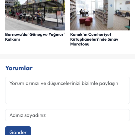
Bornova'da 'Güneş ve Yağmur'
Konak'ın Cumhuriyet
Kalkanı
Kütüphaneleri'nde Sınav
Maratonu
Yorumlar
Gönder