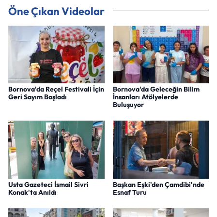
Öne Çıkan Videolar
Bornova'da Reçel Festivali İçin
Bornova'da Geleceğin Bilim
Geri Sayım Başladı
İnsanları Atölyelerde
Buluşuyor
Usta Gazeteci İsmail Sivri
Başkan Eşki'den Çamdibi'nde
Konak'ta Anıldı
Esnaf Turu