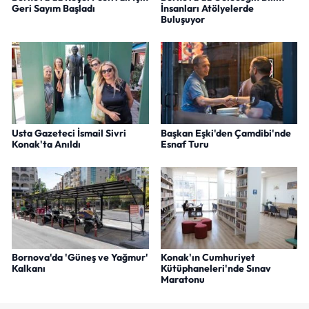
Geri Sayım Başladı
İnsanları Atölyelerde
Buluşuyor
Usta Gazeteci İsmail Sivri
Başkan Eşki'den Çamdibi'nde
Konak'ta Anıldı
Esnaf Turu
Bornova'da 'Güneş ve Yağmur'
Konak'ın Cumhuriyet
Kalkanı
Kütüphaneleri'nde Sınav
Maratonu