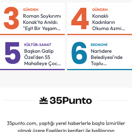
3
4
GÜNDEM
GÜNDEM
Roman Soykırımı
Konaklı
Konak'ta Anıldı:
Kadınların
"Eşit Bir Yaşam
Okuma Azmi
İçin Mücadeleyi
Örnek Oldu
5
6
Sürdüreceğiz"
KÜLTÜR-SANAT
EKONOMI
Başkan Galip
Narlıdere
Özel'den 55
Belediyesi'nde
Mahalleye Çocuk
Toplu
Şenliği
Sözleşmeye
İmzalar Atıldı
35punto.com, yaptığı yerel haberlerle başta İzmirliler
olmak üzere Egelilerin kentleri ile bağlarının