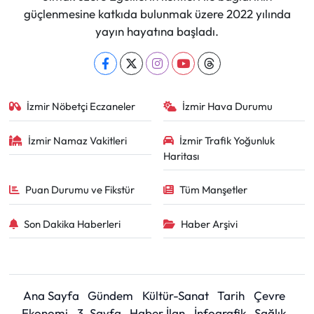
güçlenmesine katkıda bulunmak üzere 2022 yılında
yayın hayatına başladı.
İzmir Nöbetçi Eczaneler
İzmir Hava Durumu
İzmir Namaz Vakitleri
İzmir Trafik Yoğunluk
Haritası
Puan Durumu ve Fikstür
Tüm Manşetler
Son Dakika Haberleri
Haber Arşivi
Ana Sayfa
Gündem
Kültür-Sanat
Tarih
Çevre
Ekonomi
3. Sayfa
Haber İlan
İnfografik
Sağlık