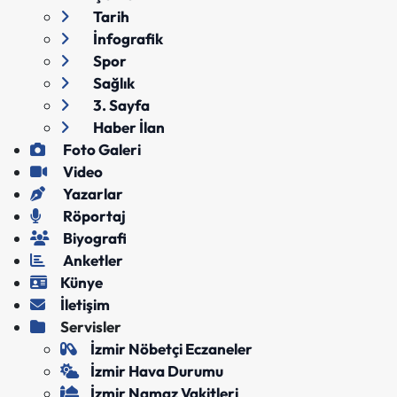
Tarih
İnfografik
Spor
Sağlık
3. Sayfa
Haber İlan
Foto Galeri
Video
Yazarlar
Röportaj
Biyografi
Anketler
Künye
İletişim
Servisler
İzmir Nöbetçi Eczaneler
İzmir Hava Durumu
İzmir Namaz Vakitleri