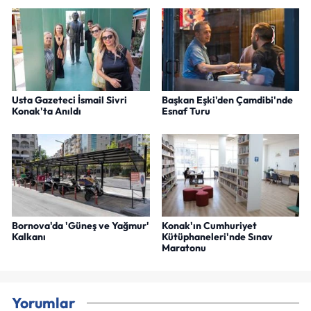
Usta Gazeteci İsmail Sivri
Başkan Eşki'den Çamdibi'nde
Konak'ta Anıldı
Esnaf Turu
Bornova'da 'Güneş ve Yağmur'
Konak'ın Cumhuriyet
Kalkanı
Kütüphaneleri'nde Sınav
Maratonu
Yorumlar