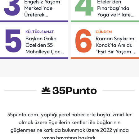
3
4
Engelsiz Yaşam
Efeler'den
Merkezi'nde
Pınarbaşı'nda
Üreterek
Yoga ve Pilates
Güçleniyorlar
Buluşması
5
6
KÜLTÜR-SANAT
GÜNDEM
Başkan Galip
Roman Soykırımı
Özel'den 55
Konak'ta Anıldı:
Mahalleye Çocuk
"Eşit Bir Yaşam
Şenliği
İçin Mücadeleyi
Sürdüreceğiz"
35punto.com, yaptığı yerel haberlerle başta İzmirliler
olmak üzere Egelilerin kentleri ile bağlarının
güçlenmesine katkıda bulunmak üzere 2022 yılında
yayın hayatına başladı.