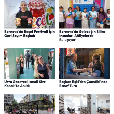
Bornova'da Reçel Festivali İçin
Bornova'da Geleceğin Bilim
Geri Sayım Başladı
İnsanları Atölyelerde
Buluşuyor
Usta Gazeteci İsmail Sivri
Başkan Eşki'den Çamdibi'nde
Konak'ta Anıldı
Esnaf Turu