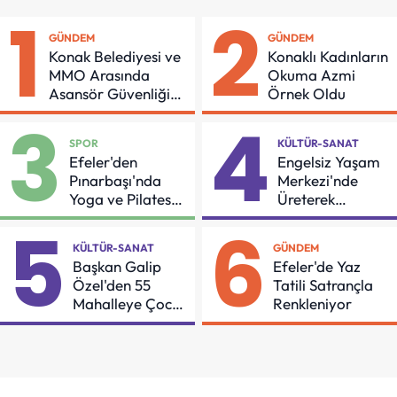
1
2
GÜNDEM
GÜNDEM
Konak Belediyesi ve
Konaklı Kadınların
MMO Arasında
Okuma Azmi
Asansör Güvenliği
Örnek Oldu
İçin Önemli Protokol
3
4
SPOR
KÜLTÜR-SANAT
Efeler'den
Engelsiz Yaşam
Pınarbaşı'nda
Merkezi'nde
Yoga ve Pilates
Üreterek
Buluşması
Güçleniyorlar
5
6
KÜLTÜR-SANAT
GÜNDEM
Başkan Galip
Efeler'de Yaz
Özel'den 55
Tatili Satrançla
Mahalleye Çocuk
Renkleniyor
Şenliği