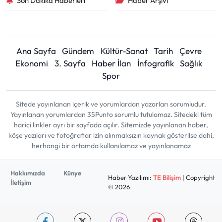
Son Dakika Haberleri
Haber Arşivi
Ana Sayfa
Gündem
Kültür-Sanat
Tarih
Çevre
Ekonomi
3. Sayfa
Haber İlan
İnfografik
Sağlık
Spor
Sitede yayınlanan içerik ve yorumlardan yazarları sorumludur.
Yayınlanan yorumlardan 35Punto sorumlu tutulamaz. Sitedeki tüm
harici linkler ayrı bir sayfada açılır. Sitemizde yayınlanan haber,
köşe yazıları ve fotoğraflar izin alınmaksızın kaynak gösterilse dahi,
herhangi bir ortamda kullanılamaz ve yayınlanamaz
Hakkımızda
Künye
Haber Yazılımı:
TE Bilişim
| Copyright
İletişim
© 2026