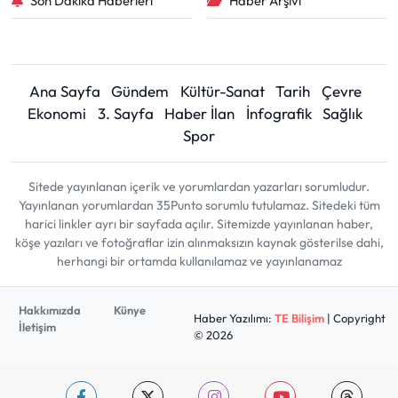
Son Dakika Haberleri
Haber Arşivi
Ana Sayfa
Gündem
Kültür-Sanat
Tarih
Çevre
Ekonomi
3. Sayfa
Haber İlan
İnfografik
Sağlık
Spor
Sitede yayınlanan içerik ve yorumlardan yazarları sorumludur.
Yayınlanan yorumlardan 35Punto sorumlu tutulamaz. Sitedeki tüm
harici linkler ayrı bir sayfada açılır. Sitemizde yayınlanan haber,
köşe yazıları ve fotoğraflar izin alınmaksızın kaynak gösterilse dahi,
herhangi bir ortamda kullanılamaz ve yayınlanamaz
Hakkımızda
Künye
Haber Yazılımı:
TE Bilişim
| Copyright
İletişim
© 2026