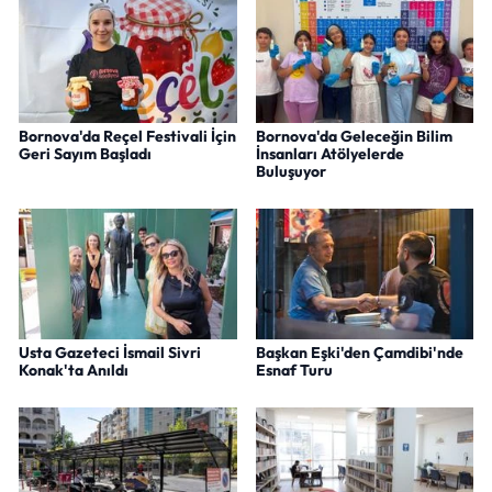
Bornova'da Reçel Festivali İçin
Bornova'da Geleceğin Bilim
Geri Sayım Başladı
İnsanları Atölyelerde
Buluşuyor
Usta Gazeteci İsmail Sivri
Başkan Eşki'den Çamdibi'nde
Konak'ta Anıldı
Esnaf Turu