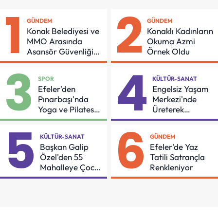
1
2
GÜNDEM
GÜNDEM
Konak Belediyesi ve
Konaklı Kadınların
MMO Arasında
Okuma Azmi
Asansör Güvenliği
Örnek Oldu
İçin Önemli Protokol
3
4
SPOR
KÜLTÜR-SANAT
Efeler'den
Engelsiz Yaşam
Pınarbaşı'nda
Merkezi'nde
Yoga ve Pilates
Üreterek
Buluşması
Güçleniyorlar
5
6
KÜLTÜR-SANAT
GÜNDEM
Başkan Galip
Efeler'de Yaz
Özel'den 55
Tatili Satrançla
Mahalleye Çocuk
Renkleniyor
Şenliği