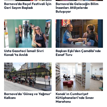
Bornova'da Reçel Festivali İçin
Bornova'da Geleceğin Bilim
Geri Sayım Başladı
İnsanları Atölyelerde
Buluşuyor
Usta Gazeteci İsmail Sivri
Başkan Eşki'den Çamdibi'nde
Konak'ta Anıldı
Esnaf Turu
Bornova'da 'Güneş ve Yağmur'
Konak'ın Cumhuriyet
Kalkanı
Kütüphaneleri'nde Sınav
Maratonu