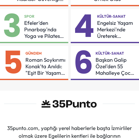
İçin Önemli Protokol
3
4
SPOR
KÜLTÜR-SANAT
Efeler'den
Engelsiz Yaşam
Pınarbaşı'nda
Merkezi'nde
Yoga ve Pilates
Üreterek
Buluşması
Güçleniyorlar
5
6
GÜNDEM
KÜLTÜR-SANAT
Roman Soykırımı
Başkan Galip
Konak'ta Anıldı:
Özel'den 55
"Eşit Bir Yaşam
Mahalleye Çocuk
İçin Mücadeleyi
Şenliği
Sürdüreceğiz"
35punto.com, yaptığı yerel haberlerle başta İzmirliler
olmak üzere Egelilerin kentleri ile bağlarının