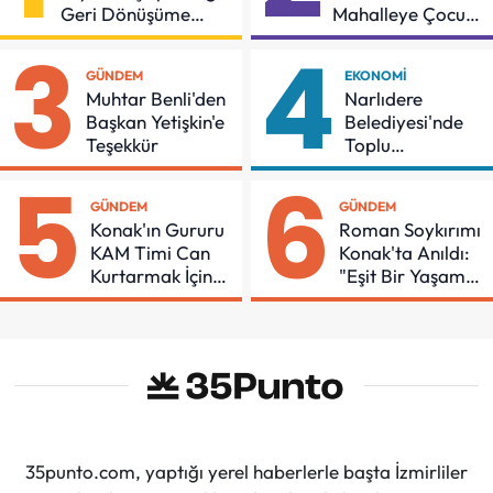
Geri Dönüşüme
Mahalleye Çocuk
Gidiyor
Şenliği
3
4
GÜNDEM
EKONOMI
Muhtar Benli'den
Narlıdere
Başkan Yetişkin'e
Belediyesi'nde
Teşekkür
Toplu
Sözleşmeye
5
6
İmzalar Atıldı
GÜNDEM
GÜNDEM
Konak'ın Gururu
Roman Soykırımı
KAM Timi Can
Konak'ta Anıldı:
Kurtarmak İçin
"Eşit Bir Yaşam
Demir Aldı
İçin Mücadeleyi
Sürdüreceğiz"
35punto.com, yaptığı yerel haberlerle başta İzmirliler