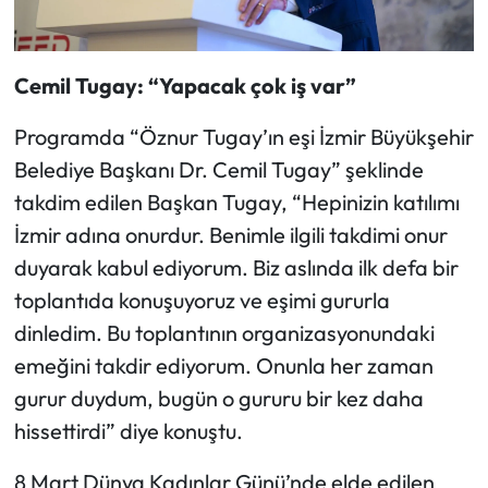
Cemil Tugay: “Yapacak çok iş var”
Programda “Öznur Tugay’ın eşi İzmir Büyükşehir
Belediye Başkanı Dr. Cemil Tugay” şeklinde
takdim edilen Başkan Tugay, “Hepinizin katılımı
İzmir adına onurdur. Benimle ilgili takdimi onur
duyarak kabul ediyorum. Biz aslında ilk defa bir
toplantıda konuşuyoruz ve eşimi gururla
dinledim. Bu toplantının organizasyonundaki
emeğini takdir ediyorum. Onunla her zaman
gurur duydum, bugün o gururu bir kez daha
hissettirdi” diye konuştu.
8 Mart Dünya Kadınlar Günü’nde elde edilen