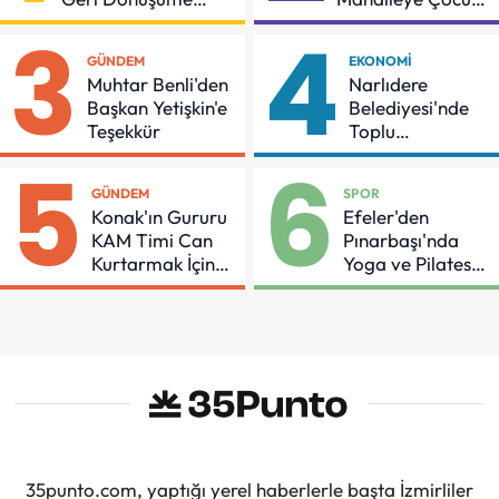
Gidiyor
Şenliği
3
4
GÜNDEM
EKONOMI
Muhtar Benli'den
Narlıdere
Başkan Yetişkin'e
Belediyesi'nde
Teşekkür
Toplu
Sözleşmeye
5
6
İmzalar Atıldı
GÜNDEM
SPOR
Konak'ın Gururu
Efeler'den
KAM Timi Can
Pınarbaşı'nda
Kurtarmak İçin
Yoga ve Pilates
Demir Aldı
Buluşması
35punto.com, yaptığı yerel haberlerle başta İzmirliler