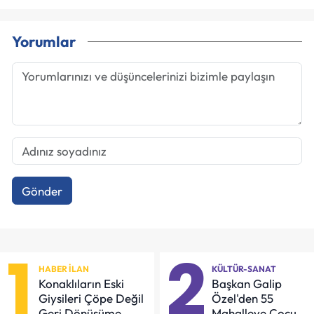
Yorumlar
Gönder
1
2
HABER İLAN
KÜLTÜR-SANAT
Konaklıların Eski
Başkan Galip
Giysileri Çöpe Değil
Özel'den 55
Geri Dönüşüme
Mahalleye Çocuk