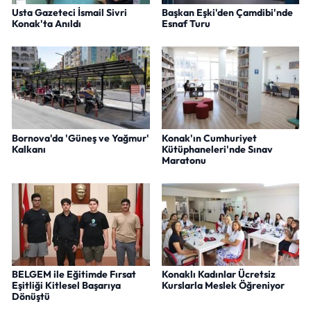
Usta Gazeteci İsmail Sivri
Başkan Eşki'den Çamdibi'nde
Konak'ta Anıldı
Esnaf Turu
Bornova'da 'Güneş ve Yağmur'
Konak'ın Cumhuriyet
Kalkanı
Kütüphaneleri'nde Sınav
Maratonu
BELGEM ile Eğitimde Fırsat
Konaklı Kadınlar Ücretsiz
Eşitliği Kitlesel Başarıya
Kurslarla Meslek Öğreniyor
Dönüştü