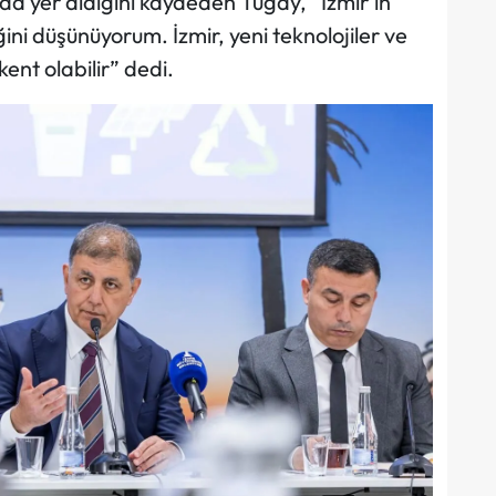
ında yer aldığını kaydeden Tugay, “İzmir’in
ğini düşünüyorum. İzmir, yeni teknolojiler ve
kent olabilir” dedi.