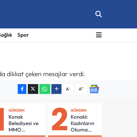
Sağlık
Spor
da dikkat çeken mesajlar verdi.
-
+
A
A
1
2
GÜNDEM
GÜNDEM
Konak
Konaklı
Belediyesi ve
Kadınların
MMO
Okuma
Arasında
Azmi Örnek