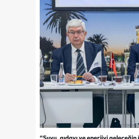
“Suyu, gıdayı ve enerjiyi geleceğin