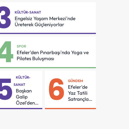
3
Asansör
Oldu
Güvenliği İçin
KÜLTÜR-SANAT
Önemli
Engelsiz Yaşam Merkezi'nde
Protokol
Üreterek Güçleniyorlar
4
SPOR
Efeler'den Pınarbaşı'nda Yoga ve
Pilates Buluşması
5
6
KÜLTÜR-
GÜNDEM
SANAT
Efeler'de
Başkan
Yaz Tatili
Galip
Satrançla
Özel'den
Renkleniyor
55
Mahalleye
Çocuk
Şenliği