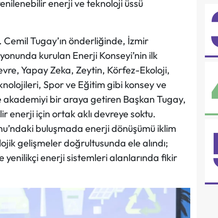
nilenebilir enerji ve teknoloji üssü
. Cemil Tugay’ın önderliğinde, İzmir
yonunda kurulan Enerji Konseyi’nin ilk
Çevre, Yapay Zeka, Zeytin, Körfez-Ekoloji,
nolojileri, Spor ve Eğitim gibi konsey ve
ve akademiyi bir araya getiren Başkan Tugay,
r enerji için ortak aklı devreye soktu.
nu’ndaki buluşmada enerji dönüşümü iklim
lojik gelişmeler doğrultusunda ele alındı;
ve yenilikçi enerji sistemleri alanlarında fikir