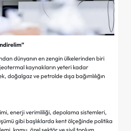
ndirelim”
ından dünyanın en zengin ülkelerinden biri
eotermal kaynakların yeteri kadar
k, doğalgaz ve petrolde dışa bağımlılığın
imi, enerji verimliliği, depolama sistemleri,
şümü gibi başlıklarda kent ölçeğinde politika
demi, kamu, özel sektör ve sivil toplum