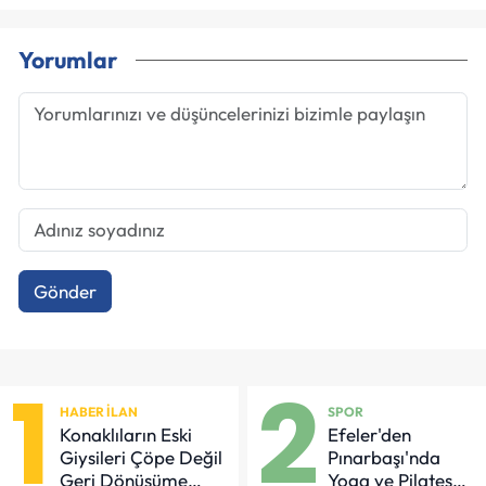
Yorumlar
Gönder
1
2
HABER İLAN
SPOR
Konaklıların Eski
Efeler'den
Giysileri Çöpe Değil
Pınarbaşı'nda
Geri Dönüşüme
Yoga ve Pilates