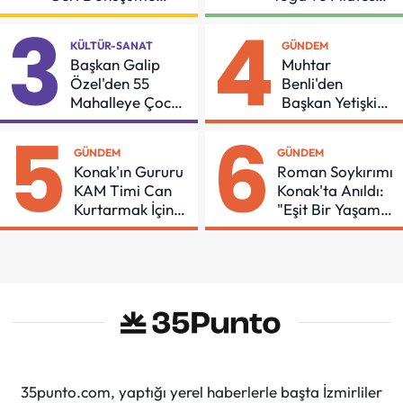
Gidiyor
Buluşması
3
4
KÜLTÜR-SANAT
GÜNDEM
Başkan Galip
Muhtar
Özel'den 55
Benli'den
Mahalleye Çocuk
Başkan Yetişkin'e
Şenliği
Teşekkür
5
6
GÜNDEM
GÜNDEM
Konak'ın Gururu
Roman Soykırımı
KAM Timi Can
Konak'ta Anıldı:
Kurtarmak İçin
"Eşit Bir Yaşam
Demir Aldı
İçin Mücadeleyi
Sürdüreceğiz"
35punto.com, yaptığı yerel haberlerle başta İzmirliler