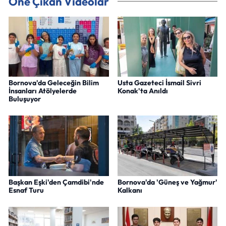
Öne Çıkan Videolar
Bornova'da Geleceğin Bilim
Usta Gazeteci İsmail Sivri
İnsanları Atölyelerde
Konak'ta Anıldı
Buluşuyor
Başkan Eşki'den Çamdibi'nde
Bornova'da 'Güneş ve Yağmur'
Esnaf Turu
Kalkanı