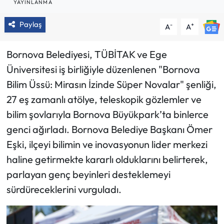
YAYINLANMA
Paylaş
-
+
A
A
Bornova Belediyesi, TÜBİTAK ve Ege
Üniversitesi iş birliğiyle düzenlenen "Bornova
Bilim Üssü: Mirasın İzinde Süper Novalar" şenliği,
27 eş zamanlı atölye, teleskopik gözlemler ve
bilim şovlarıyla Bornova Büyükpark’ta binlerce
genci ağırladı. Bornova Belediye Başkanı Ömer
Eşki, ilçeyi bilimin ve inovasyonun lider merkezi
haline getirmekte kararlı olduklarını belirterek,
parlayan genç beyinleri desteklemeyi
sürdüreceklerini vurguladı.