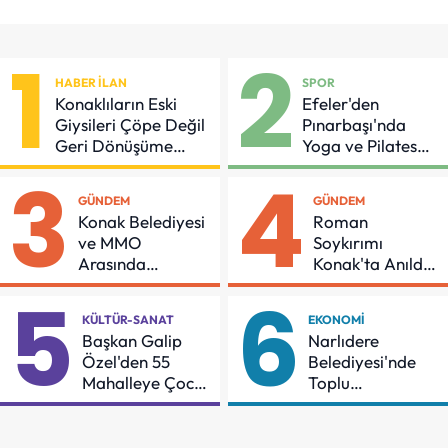
1
2
HABER İLAN
SPOR
Konaklıların Eski
Efeler'den
Giysileri Çöpe Değil
Pınarbaşı'nda
Geri Dönüşüme
Yoga ve Pilates
Gidiyor
Buluşması
3
4
GÜNDEM
GÜNDEM
Konak Belediyesi
Roman
ve MMO
Soykırımı
Arasında
Konak'ta Anıldı:
Asansör
"Eşit Bir Yaşam
5
6
Güvenliği İçin
İçin Mücadeleyi
KÜLTÜR-SANAT
EKONOMI
Önemli Protokol
Sürdüreceğiz"
Başkan Galip
Narlıdere
Özel'den 55
Belediyesi'nde
Mahalleye Çocuk
Toplu
Şenliği
Sözleşmeye
İmzalar Atıldı