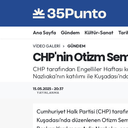
Ana Sayfa
Gündem
Kültür-Sanat
Tari
VIDEO GALERI
GÜNDEM
CHP'nin Otizm Se
CHP tarafından Engelliler Haftası
Nazlıaka’nın katılımı ile Kuşadası’nd
15.05.2025 - 20:37
YAYINLANMA
Cumhuriyet Halk Partisi (CHP) tarafı
Kuşadası’nda düzenlenen Otizm Sem