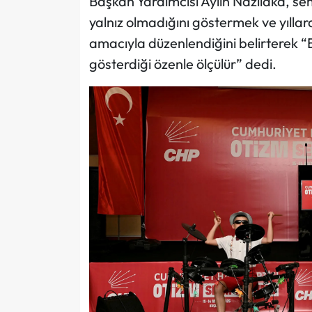
Başkan Yardımcısı Aylin Nazlıaka, sem
yalnız olmadığını göstermek ve yıllar
amacıyla düzenlendiğini belirterek “B
gösterdiği özenle ölçülür” dedi.