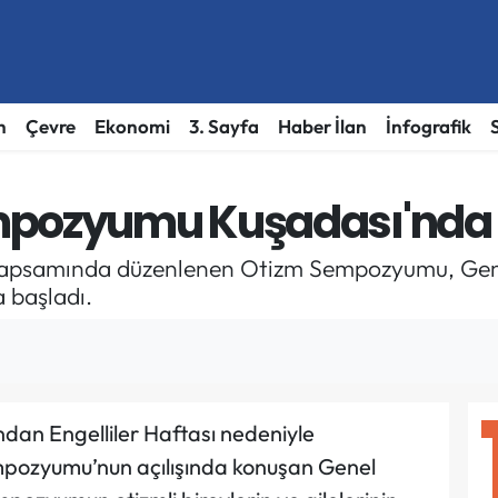
h
Çevre
Ekonomi
3. Sayfa
Haber İlan
İnfografik
mpozyumu Kuşadası'nda 
 kapsamında düzenlenen Otizm Sempozyumu, Gene
a başladı.
ndan Engelliler Haftası nedeniyle
pozyumu’nun açılışında konuşan Genel