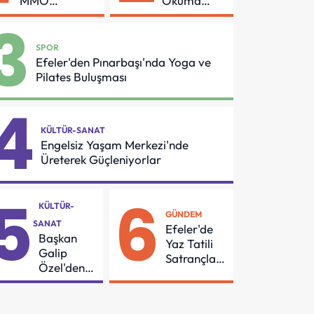
MMO
Okuma
Arasında
Azmi Örnek
3
Asansör
Oldu
Güvenliği İçin
SPOR
Önemli
Efeler'den Pınarbaşı'nda Yoga ve
Protokol
Pilates Buluşması
4
KÜLTÜR-SANAT
Engelsiz Yaşam Merkezi'nde
Üreterek Güçleniyorlar
5
6
KÜLTÜR-
GÜNDEM
SANAT
Efeler'de
Başkan
Yaz Tatili
Galip
Satrançla
Özel'den
Renkleniyor
55
Mahalleye
Çocuk