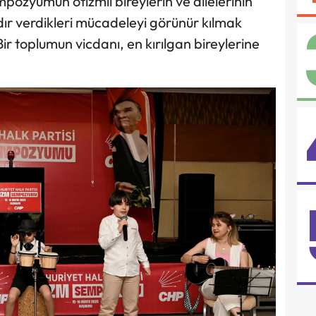
pozyumun otizmli bireylerin ve ailelerinin
dır verdikleri mücadeleyi görünür kılmak
ir toplumun vicdanı, en kırılgan bireylerine