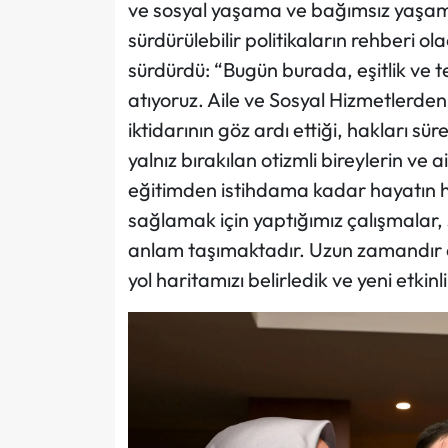
ve sosyal yaşama ve bağımsız yaşama
sürdürülebilir politikaların rehberi ol
sürdürdü: “Bugün burada, eşitlik ve 
atıyoruz. Aile ve Sosyal Hizmetlerde
iktidarının göz ardı ettiği, hakları 
yalnız bırakılan otizmli bireylerin ve a
eğitimden istihdama kadar hayatın he
sağlamak için yaptığımız çalışmalar, 
anlam taşımaktadır. Uzun zamandır enge
yol haritamızı belirledik ve yeni etki