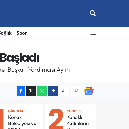
Sağlık
Spor
Başladı
l Başkan Yardımcısı Aylin
-
+
A
A
1
2
GÜNDEM
GÜNDEM
Konak
Konaklı
Belediyesi ve
Kadınların