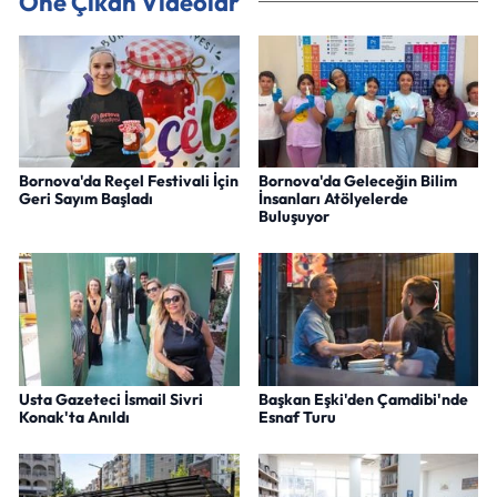
Öne Çıkan Videolar
Bornova'da Reçel Festivali İçin
Bornova'da Geleceğin Bilim
Geri Sayım Başladı
İnsanları Atölyelerde
Buluşuyor
Usta Gazeteci İsmail Sivri
Başkan Eşki'den Çamdibi'nde
Konak'ta Anıldı
Esnaf Turu