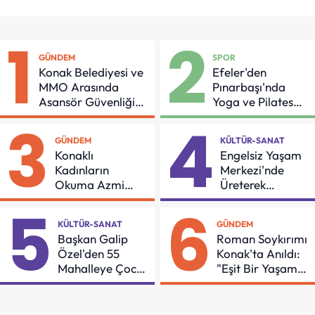
1
2
GÜNDEM
SPOR
Konak Belediyesi ve
Efeler'den
MMO Arasında
Pınarbaşı'nda
Asansör Güvenliği
Yoga ve Pilates
İçin Önemli Protokol
Buluşması
3
4
GÜNDEM
KÜLTÜR-SANAT
Konaklı
Engelsiz Yaşam
Kadınların
Merkezi'nde
Okuma Azmi
Üreterek
Örnek Oldu
Güçleniyorlar
5
6
KÜLTÜR-SANAT
GÜNDEM
Başkan Galip
Roman Soykırımı
Özel'den 55
Konak'ta Anıldı:
Mahalleye Çocuk
"Eşit Bir Yaşam
Şenliği
İçin Mücadeleyi
Sürdüreceğiz"