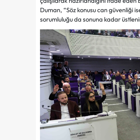
çalışılarak hazırlandığını ifade ed
Duman, “Söz konusu can güvenliği is
sorumluluğu da sonuna kadar üstleni