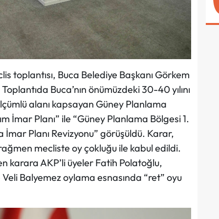
clis toplantısı, Buca Belediye Başkanı Görkem
. Toplantıda Buca’nın önümüzdeki 30-40 yılını
zölçümlü alanı kapsayan Güney Planlama
zım İmar Planı” ile “Güney Planlama Bölgesi 1.
a İmar Planı Revizyonu” görüşüldü. Karar,
ağmen mecliste oy çokluğu ile kabul edildi.
en karara AKP’li üyeler Fatih Polatoğlu,
e Veli Balyemez oylama esnasında “ret” oyu