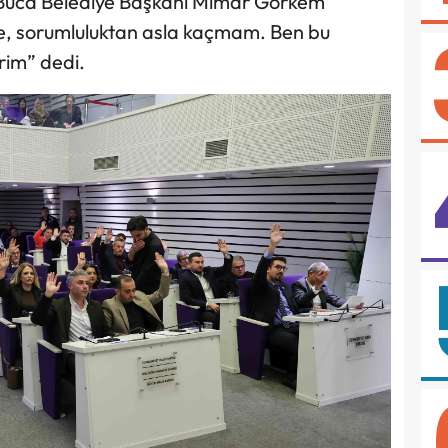
en Buca Belediye Başkanı Mimar Görkem
e, sorumluluktan asla kaçmam. Ben bu
rim” dedi.