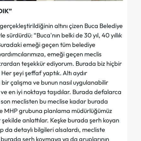
DIK”
gerçekleştirildiğinin altını çizen Buca Belediye
sürdürdü: “Buca'nın belki de 30 yıl, 40 yıllık
. Buradaki emeği geçen tüm belediye
 yardımcılarımıza, emeği geçen meclis
krardan teşekkür ediyorum. Burada biz hiçbir
Her şeyi şeffaf yaptık. Altı aydır
 bir çalışma ve bunun nasıl uygulanabilir
 ve en iyi noktaya taşıdılar. Burada defalarca
a son meclisten bu meclise kadar burada
ti ve MHP grubuna planlama müdürlüğümüz
r şekilde anlattılar. Keşke burada şerh koyan
p da detaylı bilgileri alsalardı, mecliste
urada şerh koymaya ya da gruplarının