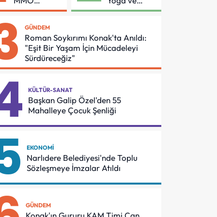
MMO
Yoga ve
Arasında
Pilates
3
Asansör
Buluşması
GÜNDEM
Güvenliği İçin
Roman Soykırımı Konak'ta Anıldı:
Önemli
"Eşit Bir Yaşam İçin Mücadeleyi
Protokol
Sürdüreceğiz"
4
KÜLTÜR-SANAT
Başkan Galip Özel'den 55
Mahalleye Çocuk Şenliği
5
EKONOMI
Narlıdere Belediyesi'nde Toplu
Sözleşmeye İmzalar Atıldı
6
GÜNDEM
Konak'ın Gururu KAM Timi Can