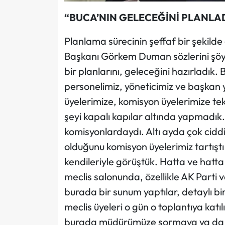
“BUCA’NIN GELECEĞİNİ PLANLA
Planlama sürecinin şeffaf bir şekilde 
Başkanı Görkem Duman sözlerini şöyle 
bir planlarını, geleceğini hazırladık
personelimiz, yöneticimiz ve başkan
üyelerimize, komisyon üyelerimize te
şeyi kapalı kapılar altında yapmadık. 
komisyonlardaydı. Altı ayda çok ciddi
olduğunu komisyon üyelerimiz tartıştı
kendileriyle görüştük. Hatta ve hatt
meclis salonunda, özellikle AK Par
burada bir sunum yaptılar, detaylı bi
meclis üyeleri o gün o toplantıya katılı
burada müdürümüze sormaya ya da b