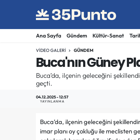
Ana Sayfa
Gündem
Kültür-Sanat
Tari
VIDEO GALERI
GÜNDEM
Buca'nın Güney Pl
Buca’da, ilçenin geleceğini şekillen
geçti.
04.12.2025 - 12:57
YAYINLANMA
Buca’da, ilçenin geleceğini şekillend
imar planı oy çokluğu ile meclisten geç