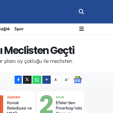
Sağlık
Spor
 Meclisten Geçti
r planı oy çokluğu ile meclisten
-
+
A
A
1
2
GÜNDEM
SPOR
Konak
Efeler'den
Belediyesi ve
Pınarbaşı'nda