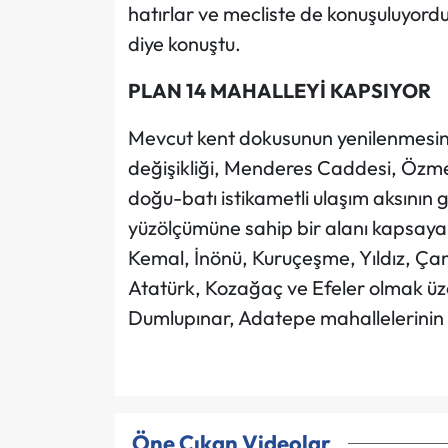
hatırlar ve mecliste de konuşuluyordu.
diye konuştu.
PLAN 14 MAHALLEYİ KAPSIYOR
Mevcut kent dokusunun yenilenmesini v
değişikliği, Menderes Caddesi, Öz
doğu-batı istikametli ulaşım aksının
yüzölçümüne sahip bir alanı kapsaya
Kemal, İnönü, Kuruçeşme, Yıldız, Çaml
Atatürk, Kozağaç ve Efeler olmak üze
Dumlupınar, Adatepe mahallelerinin b
Öne Çıkan Videolar