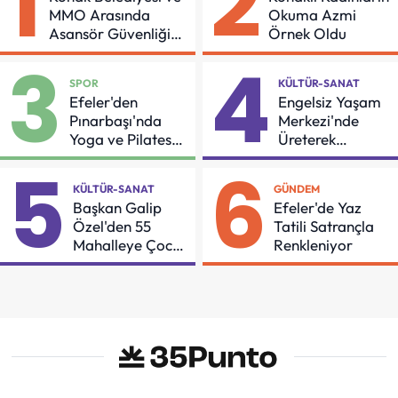
1
2
MMO Arasında
Okuma Azmi
Asansör Güvenliği
Örnek Oldu
İçin Önemli Protokol
3
4
SPOR
KÜLTÜR-SANAT
Efeler'den
Engelsiz Yaşam
Pınarbaşı'nda
Merkezi'nde
Yoga ve Pilates
Üreterek
Buluşması
Güçleniyorlar
5
6
KÜLTÜR-SANAT
GÜNDEM
Başkan Galip
Efeler'de Yaz
Özel'den 55
Tatili Satrançla
Mahalleye Çocuk
Renkleniyor
Şenliği