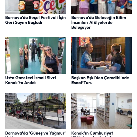
Bornova'da Reçel Festivali İçin
Bornova'da Geleceğin Bilim
Geri Sayım Başladı
İnsanları Atölyelerde
Buluşuyor
Usta Gazeteci İsmail Sivri
Başkan Eşki'den Çamdibi'nde
Konak'ta Anıldı
Esnaf Turu
Bornova'da 'Güneş ve Yağmur'
Konak'ın Cumhuriyet