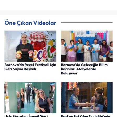
Öne Çıkan Videolar
Bornova'da Reçel Festivali İçin
Bornova'da Geleceğin Bilim
Geri Sayım Başladı
İnsanları Atölyelerde
Buluşuyor
Usta Gazeteci İsmail Sivri
Başkan Eşki'den Çamdibi'nde