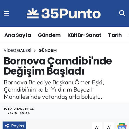
Ana Sayfa
Gündem
Kültür-Sanat
Tarih
VIDEO GALERI
GÜNDEM
Bornova Çamdibi'nde
Değişim Başladı
Bornova Belediye Başkanı Ömer Eşki,
Çamdibi’nin kalbi Yıldırım Beyazıt
Mahallesi’nde vatandaşlarla buluştu.
19.06.2026 - 12:24
YAYINLANMA
Paylaş
-
+
A
A