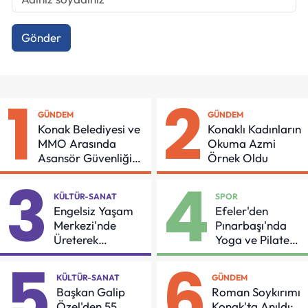
Gönder
1
2
GÜNDEM
GÜNDEM
Konak Belediyesi ve
Konaklı Kadınların
MMO Arasında
Okuma Azmi
Asansör Güvenliği
Örnek Oldu
İçin Önemli Protokol
3
4
KÜLTÜR-SANAT
SPOR
Engelsiz Yaşam
Efeler'den
Merkezi'nde
Pınarbaşı'nda
Üreterek
Yoga ve Pilates
Güçleniyorlar
Buluşması
5
6
KÜLTÜR-SANAT
GÜNDEM
Başkan Galip
Roman Soykırımı
Özel'den 55
Konak'ta Anıldı: