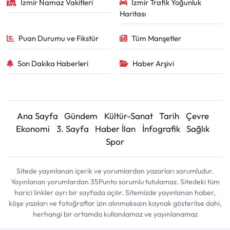
İzmir Namaz Vakitleri
İzmir Trafik Yoğunluk
Haritası
Puan Durumu ve Fikstür
Tüm Manşetler
Son Dakika Haberleri
Haber Arşivi
Ana Sayfa
Gündem
Kültür-Sanat
Tarih
Çevre
Ekonomi
3. Sayfa
Haber İlan
İnfografik
Sağlık
Spor
Sitede yayınlanan içerik ve yorumlardan yazarları sorumludur.
Yayınlanan yorumlardan 35Punto sorumlu tutulamaz. Sitedeki tüm
harici linkler ayrı bir sayfada açılır. Sitemizde yayınlanan haber,
köşe yazıları ve fotoğraflar izin alınmaksızın kaynak gösterilse dahi,
herhangi bir ortamda kullanılamaz ve yayınlanamaz