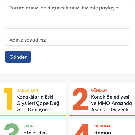
Gönder
1
2
HABER İLAN
GÜNDEM
Konaklıların Eski
Konak Belediyesi
Giysileri Çöpe Değil
ve MMO Arasında
Geri Dönüşüme
Asansör Güvenliği
Gidiyor
İçin Önemli
Protokol
SPOR
GÜNDEM
Efeler'den
Roman