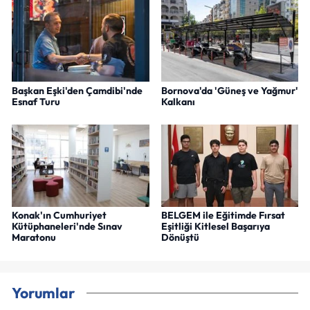
Başkan Eşki'den Çamdibi'nde
Bornova'da 'Güneş ve Yağmur'
Esnaf Turu
Kalkanı
Konak'ın Cumhuriyet
BELGEM ile Eğitimde Fırsat
Kütüphaneleri'nde Sınav
Eşitliği Kitlesel Başarıya
Maratonu
Dönüştü
Yorumlar