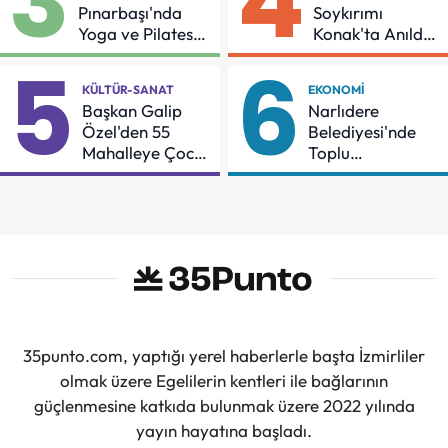
3
4
Pınarbaşı'nda
Soykırımı
Yoga ve Pilates
Konak'ta Anıldı:
Buluşması
"Eşit Bir Yaşam
5
6
İçin Mücadeleyi
KÜLTÜR-SANAT
EKONOMI
Sürdüreceğiz"
Başkan Galip
Narlıdere
Özel'den 55
Belediyesi'nde
Mahalleye Çocuk
Toplu
Şenliği
Sözleşmeye
İmzalar Atıldı
35punto.com, yaptığı yerel haberlerle başta İzmirliler
olmak üzere Egelilerin kentleri ile bağlarının
güçlenmesine katkıda bulunmak üzere 2022 yılında
yayın hayatına başladı.