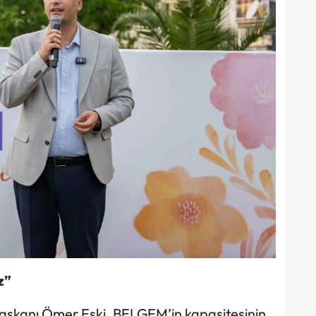
z”
Başkanı Ömer Eşki, BELGEM’in kapasitesinin