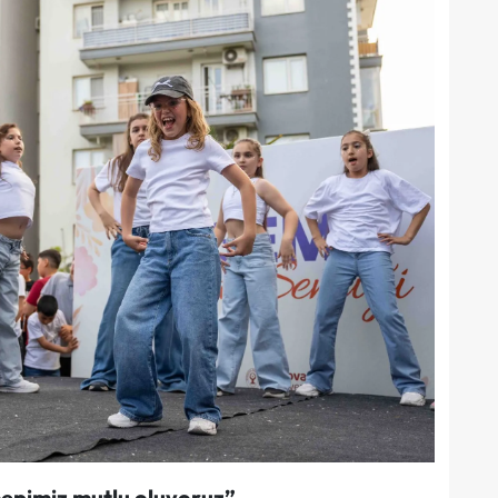
epimiz mutlu oluyoruz”