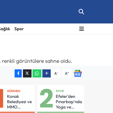
Sağlık
Spor
renkli görüntülere sahne oldu.
-
+
A
A
1
2
GÜNDEM
SPOR
Konak
Efeler'den
Belediyesi ve
Pınarbaşı'nda
MMO
Yoga ve
Arasında
Pilates