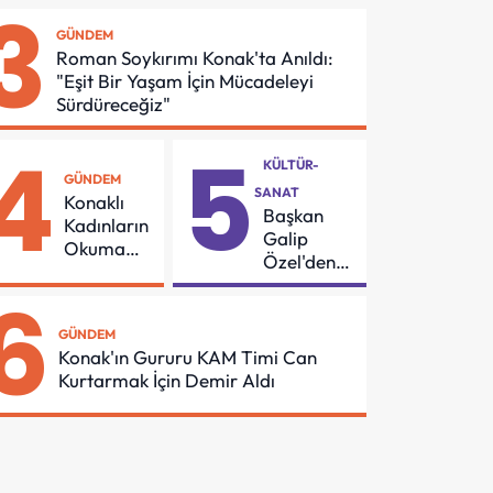
3
Asansör
Buluşması
GÜNDEM
Güvenliği İçin
Roman Soykırımı Konak'ta Anıldı:
Önemli
"Eşit Bir Yaşam İçin Mücadeleyi
Protokol
Sürdüreceğiz"
4
5
KÜLTÜR-
GÜNDEM
SANAT
Konaklı
Başkan
Kadınların
Galip
Okuma
Özel'den
Azmi
55
6
Örnek
Mahalleye
Oldu
Çocuk
GÜNDEM
Şenliği
Konak'ın Gururu KAM Timi Can
Kurtarmak İçin Demir Aldı