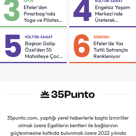
3
4
SPOR
KÜLTÜR-SANAT
Efeler'den
Engelsiz Yaşam
Pınarbaşı'nda
Merkezi'nde
Yoga ve Pilates
Üreterek
Buluşması
Güçleniyorlar
5
6
KÜLTÜR-SANAT
GÜNDEM
Başkan Galip
Efeler'de Yaz
Özel'den 55
Tatili Satrançla
Mahalleye Çocuk
Renkleniyor
Şenliği
35punto.com, yaptığı yerel haberlerle başta İzmirliler
olmak üzere Egelilerin kentleri ile bağlarının
güçlenmesine katkıda bulunmak üzere 2022 yılında