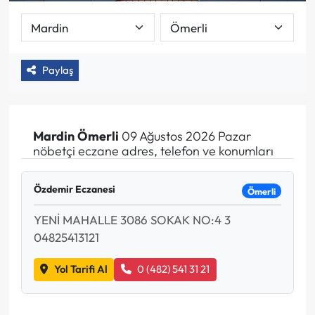
Paylaş
Mardin
Ömerli
09 Ağustos 2026 Pazar
nöbetçi eczane adres, telefon ve konumları
Özdemir Eczanesi
Ömerli
YENİ MAHALLE 3086 SOKAK NO:4 3
04825413121
Yol Tarifi Al
0 (482) 541 31 21