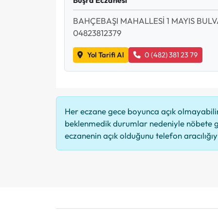
BAHÇEBAŞI MAHALLESİ 1 MAYIS BULV
04823812379
Yol Tarifi Al
0 (482) 381 23 79
Her eczane gece boyunca açık olmayabilir,
beklenmedik durumlar nedeniyle nöbete g
eczanenin açık olduğunu telefon aracılığıyla