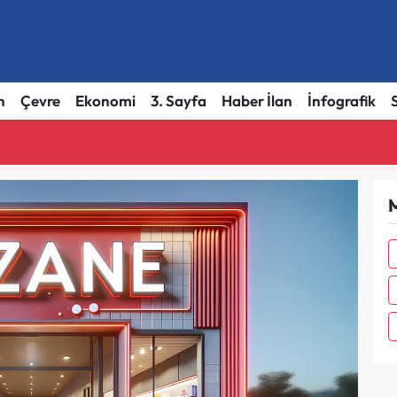
h
Çevre
Ekonomi
3. Sayfa
Haber İlan
İnfografik
M