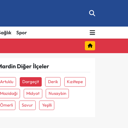
Sağlık
Spor
ardin Diğer İlçeler
Artuklu
Dargeçit
Derik
Kızıltepe
Mazidaği
Midyat
Nusaybin
Ömerli
Savur
Yeşilli