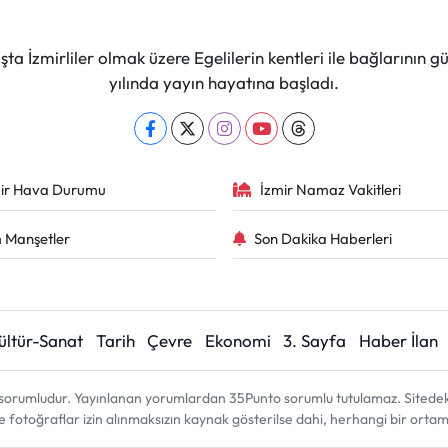
ta İzmirliler olmak üzere Egelilerin kentleri ile bağlarını
yılında yayın hayatına başladı.
ir Hava Durumu
İzmir Namaz Vakitleri
 Manşetler
Son Dakika Haberleri
ültür-Sanat
Tarih
Çevre
Ekonomi
3. Sayfa
Haber İlan
sorumludur. Yayınlanan yorumlardan 35Punto sorumlu tutulamaz. Sitedeki tü
ve fotoğraflar izin alınmaksızın kaynak gösterilse dahi, herhangi bir ort