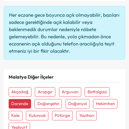
Her eczane gece boyunca açık olmayabilir, bazıları
sadece gerektiğinde açık kalabilir veya
beklenmedik durumlar nedeniyle nöbete
gelemeyebilir. Bu nedenle, yola çıkmadan önce
eczanenin açık olduğunu telefon aracılığıyla teyit
etmeniz iyi bir fikir olacaktır.
Malatya Diğer İlçeler
Akçadağ
Arapgir
Arguvan
Battalgazi
Darende
Doğanşehir
Doğanyol
Hekimhan
Kale
Kuluncak
Pütürge
Yazihan
Yeşilyurt