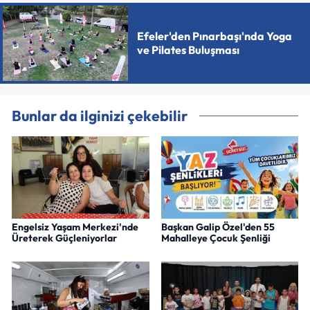
Efeler'den Pınarbaşı'nda Yoga
ve Pilates Buluşması
Bunlar da ilginizi çekebilir
Engelsiz Yaşam Merkezi'nde
Başkan Galip Özel'den 55
Üreterek Güçleniyorlar
Mahalleye Çocuk Şenliği