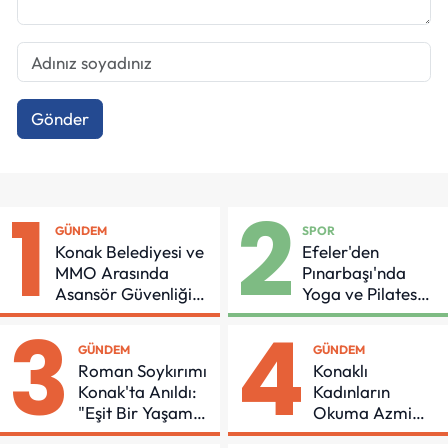
Gönder
1
2
GÜNDEM
SPOR
Konak Belediyesi ve
Efeler'den
MMO Arasında
Pınarbaşı'nda
Asansör Güvenliği
Yoga ve Pilates
İçin Önemli Protokol
Buluşması
3
4
GÜNDEM
GÜNDEM
Roman Soykırımı
Konaklı
Konak'ta Anıldı:
Kadınların
"Eşit Bir Yaşam
Okuma Azmi
İçin Mücadeleyi
Örnek Oldu