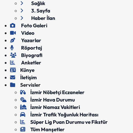
Sağlık
3. Sayfa
Haber İlan
Foto Galeri
Video
Yazarlar
Röportaj
Biyografi
Anketler
Künye
İletişim
Servisler
İzmir Nöbetçi Eczaneler
İzmir Hava Durumu
İzmir Namaz Vakitleri
İzmir Trafik Yoğunluk Haritası
Süper Lig Puan Durumu ve Fikstür
Tüm Manşetler