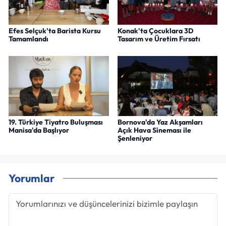
Efes Selçuk'ta Barista Kursu
Konak'ta Çocuklara 3D
Tamamlandı
Tasarım ve Üretim Fırsatı
19. Türkiye Tiyatro Buluşması
Bornova'da Yaz Akşamları
Manisa'da Başlıyor
Açık Hava Sineması ile
Şenleniyor
Yorumlar