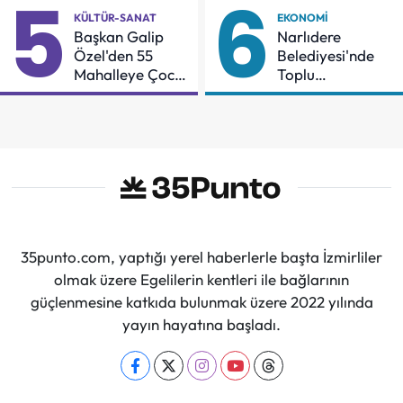
5
6
Sürdüreceğiz"
KÜLTÜR-SANAT
EKONOMI
Başkan Galip
Narlıdere
Özel'den 55
Belediyesi'nde
Mahalleye Çocuk
Toplu
Şenliği
Sözleşmeye
İmzalar Atıldı
35punto.com, yaptığı yerel haberlerle başta İzmirliler
olmak üzere Egelilerin kentleri ile bağlarının
güçlenmesine katkıda bulunmak üzere 2022 yılında
yayın hayatına başladı.