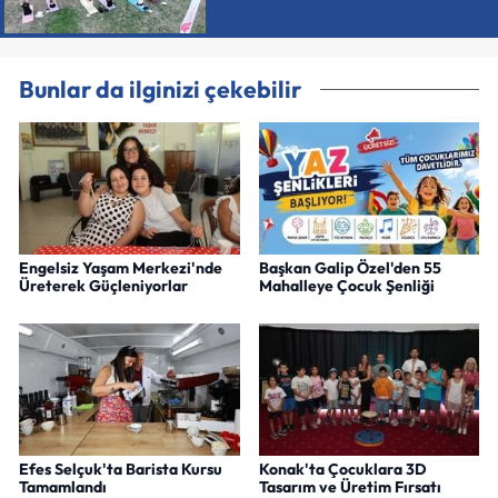
Bunlar da ilginizi çekebilir
Engelsiz Yaşam Merkezi'nde
Başkan Galip Özel'den 55
Üreterek Güçleniyorlar
Mahalleye Çocuk Şenliği
Efes Selçuk'ta Barista Kursu
Konak'ta Çocuklara 3D
Tamamlandı
Tasarım ve Üretim Fırsatı