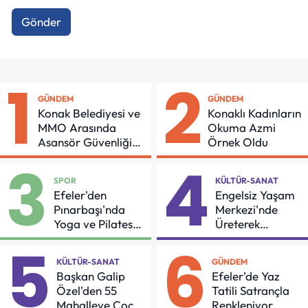
Gönder
1
2
GÜNDEM
GÜNDEM
Konak Belediyesi ve
Konaklı Kadınların
MMO Arasında
Okuma Azmi
Asansör Güvenliği
Örnek Oldu
İçin Önemli Protokol
3
4
SPOR
KÜLTÜR-SANAT
Efeler'den
Engelsiz Yaşam
Pınarbaşı'nda
Merkezi'nde
Yoga ve Pilates
Üreterek
Buluşması
Güçleniyorlar
5
6
KÜLTÜR-SANAT
GÜNDEM
Başkan Galip
Efeler'de Yaz
Özel'den 55
Tatili Satrançla
Mahalleye Çocuk
Renkleniyor