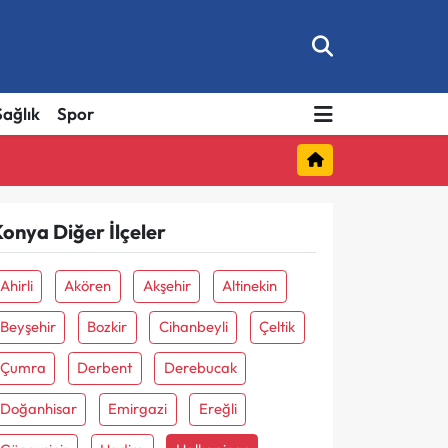
Sağlık
Spor
onya Diğer İlçeler
Ahirli
Akören
Akşehir
Altinekin
Beyşehir
Bozkir
Cihanbeyli
Çeltik
Çumra
Derbent
Derebucak
Doğanhisar
Emirgazi
Ereğli