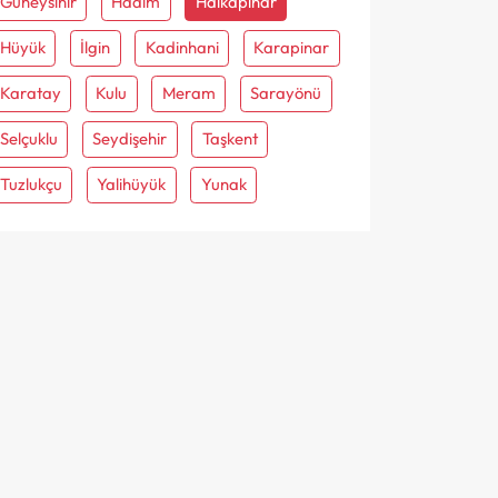
Güneysinir
Hadim
Halkapinar
Hüyük
İlgin
Kadinhani
Karapinar
Karatay
Kulu
Meram
Sarayönü
Selçuklu
Seydişehir
Taşkent
Tuzlukçu
Yalihüyük
Yunak