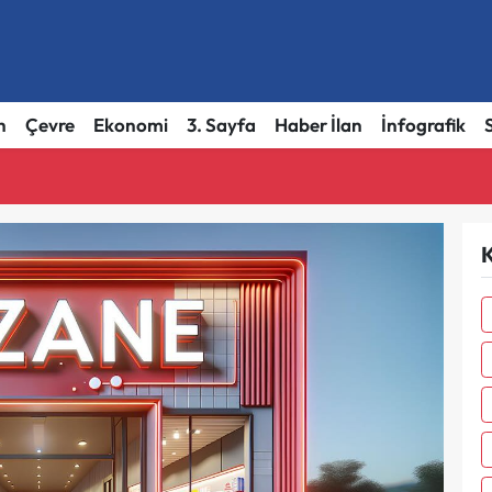
h
Çevre
Ekonomi
3. Sayfa
Haber İlan
İnfografik
K