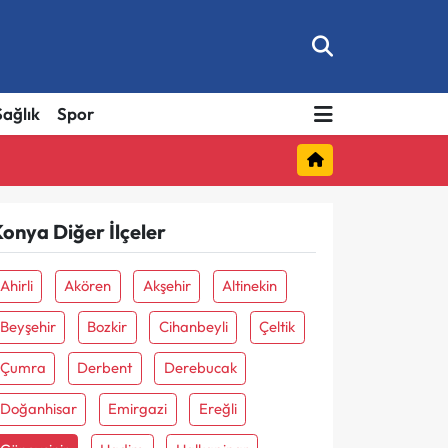
Sağlık
Spor
onya Diğer İlçeler
Ahirli
Akören
Akşehir
Altinekin
Beyşehir
Bozkir
Cihanbeyli
Çeltik
Çumra
Derbent
Derebucak
Doğanhisar
Emirgazi
Ereğli