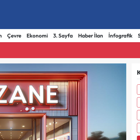
h
Çevre
Ekonomi
3. Sayfa
Haber İlan
İnfografik
K