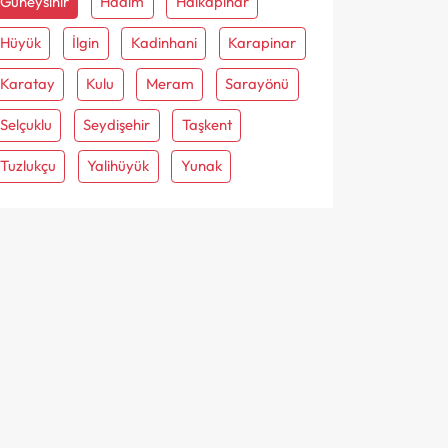
Güneysinir
Hadim
Halkapinar
Hüyük
İlgin
Kadinhani
Karapinar
Karatay
Kulu
Meram
Sarayönü
Selçuklu
Seydişehir
Taşkent
Tuzlukçu
Yalihüyük
Yunak