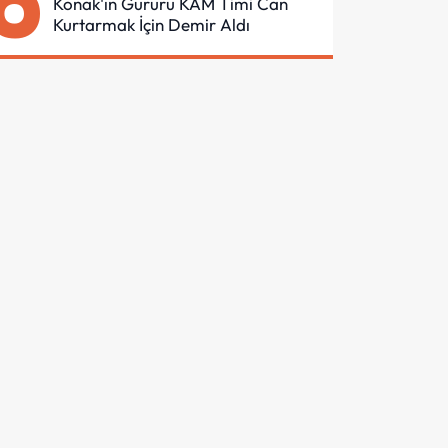
6
Konak'ın Gururu KAM Timi Can
Kurtarmak İçin Demir Aldı