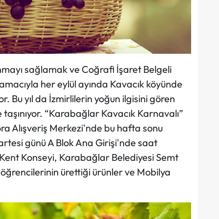
nmayı sağlamak ve Coğrafi İşaret Belgeli
macıyla her eylül ayında Kavacık köyünde
or. Bu yıl da İzmirlilerin yoğun ilgisini gören
te taşınıyor. “Karabağlar Kavacık Karnavalı”
gora Alışveriş Merkezi'nde bu hafta sonu
rtesi günü A Blok Ana Girişi'nde saat
 Kent Konseyi, Karabağlar Belediyesi Semt
öğrencilerinin ürettiği ürünler ve Mobilya