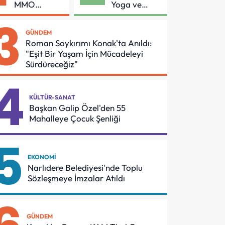
MMO
Yoga ve
Arasında
Pilates
3
Asansör
Buluşması
GÜNDEM
Güvenliği İçin
Roman Soykırımı Konak'ta Anıldı:
Önemli
"Eşit Bir Yaşam İçin Mücadeleyi
Protokol
Sürdüreceğiz"
4
KÜLTÜR-SANAT
Başkan Galip Özel'den 55
Mahalleye Çocuk Şenliği
5
EKONOMI
Narlıdere Belediyesi'nde Toplu
Sözleşmeye İmzalar Atıldı
GÜNDEM