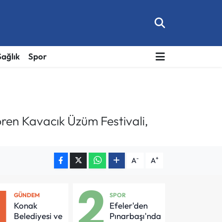
Sağlık
Spor
ören Kavacık Üzüm Festivali,
-
+
A
A
1
2
GÜNDEM
SPOR
Konak
Efeler'den
Belediyesi ve
Pınarbaşı'nda