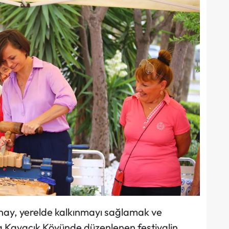
ınay, yerelde kalkınmayı sağlamak ve
Kavacık Köyünde düzenlenen festivalin