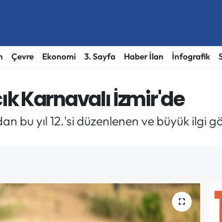
h
Çevre
Ekonomi
3. Sayfa
Haber İlan
İnfografik
k Karnavalı İzmir'de
n bu yıl 12.'si düzenlenen ve büyük ilgi g