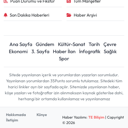
Puan Durumu ve Fikstür
Tüm Manşetler
Son Dakika Haberleri
Haber Arşivi
Ana Sayfa
Gündem
Kültür-Sanat
Tarih
Çevre
Ekonomi
3. Sayfa
Haber İlan
İnfografik
Sağlık
Spor
Sitede yayınlanan içerik ve yorumlardan yazarları sorumludur.
Yayınlanan yorumlardan 35Punto sorumlu tutulamaz. Sitedeki tüm
harici linkler ayrı bir sayfada açılır. Sitemizde yayınlanan haber,
köşe yazıları ve fotoğraflar izin alınmaksızın kaynak gösterilse dahi,
herhangi bir ortamda kullanılamaz ve yayınlanamaz
Hakkımızda
Künye
Haber Yazılımı:
TE Bilişim
| Copyright
İletişim
© 2026