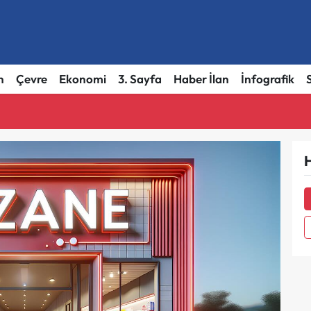
h
Çevre
Ekonomi
3. Sayfa
Haber İlan
İnfografik
H