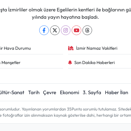
ta İzmirliler olmak üzere Egelilerin kentleri ile bağlarını
yılında yayın hayatına başladı.
ir Hava Durumu
İzmir Namaz Vakitleri
 Manşetler
Son Dakika Haberleri
ültür-Sanat
Tarih
Çevre
Ekonomi
3. Sayfa
Haber İlan
sorumludur. Yayınlanan yorumlardan 35Punto sorumlu tutulamaz. Sitedeki tü
ve fotoğraflar izin alınmaksızın kaynak gösterilse dahi, herhangi bir ort