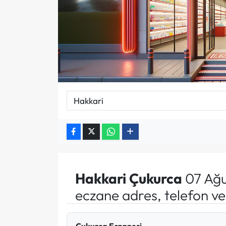
Hakkari
Çukurca
07 Ağu
eczane adres, telefon v
Çukurca Eczanesi