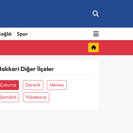
Sağlık
Spor
akkari Diğer İlçeler
Çukurca
Derecik
Merkez
Şemdinli
Yüksekova