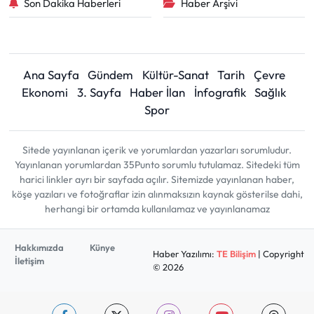
Son Dakika Haberleri
Haber Arşivi
Ana Sayfa
Gündem
Kültür-Sanat
Tarih
Çevre
Ekonomi
3. Sayfa
Haber İlan
İnfografik
Sağlık
Spor
Sitede yayınlanan içerik ve yorumlardan yazarları sorumludur.
Yayınlanan yorumlardan 35Punto sorumlu tutulamaz. Sitedeki tüm
harici linkler ayrı bir sayfada açılır. Sitemizde yayınlanan haber,
köşe yazıları ve fotoğraflar izin alınmaksızın kaynak gösterilse dahi,
herhangi bir ortamda kullanılamaz ve yayınlanamaz
Hakkımızda
Künye
Haber Yazılımı:
TE Bilişim
| Copyright
İletişim
© 2026