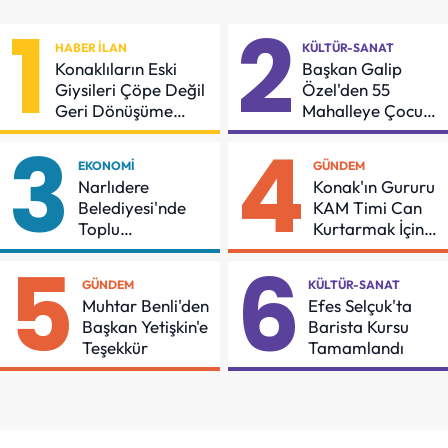
1
2
HABER İLAN
KÜLTÜR-SANAT
Konaklıların Eski
Başkan Galip
Giysileri Çöpe Değil
Özel'den 55
Geri Dönüşüme
Mahalleye Çocuk
Gidiyor
Şenliği
3
4
EKONOMI
GÜNDEM
Narlıdere
Konak'ın Gururu
Belediyesi'nde
KAM Timi Can
Toplu
Kurtarmak İçin
Sözleşmeye
Demir Aldı
5
6
İmzalar Atıldı
GÜNDEM
KÜLTÜR-SANAT
Muhtar Benli'den
Efes Selçuk'ta
Başkan Yetişkin'e
Barista Kursu
Teşekkür
Tamamlandı