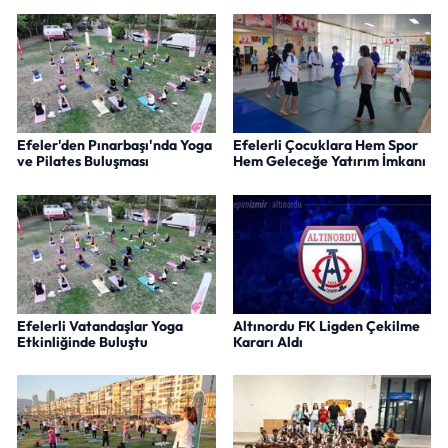
Efeler'den Pınarbaşı'nda Yoga
Efelerli Çocuklara Hem Spor
ve Pilates Buluşması
Hem Geleceğe Yatırım İmkanı
Efelerli Vatandaşlar Yoga
Altınordu FK Ligden Çekilme
Etkinliğinde Buluştu
Kararı Aldı