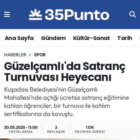
Ana Sayfa
Gündem
Kültür-Sanat
Tarih
HABERLER
SPOR
Güzelçamlı'da Satranç
Turnuvası Heyecanı
Kuşadası Belediyesi’nin Güzelçamlı
Mahallesi’nde açtığı ücretsiz satranç eğitimine
katılan öğrenciler, bir turnuva ile katılım
sertifikalarına da kavuştu.
30.05.2025 - 11:00
2
1 DK
YAYINLANMA
PAYLAŞIM
OKUNMA SÜRESI