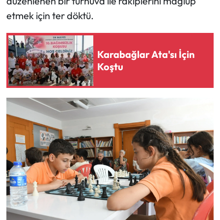
düzenlenen bir turnuva ile rakiplerini mağlup
etmek için ter döktü.
Karabağlar Ata'sı İçin
Koştu