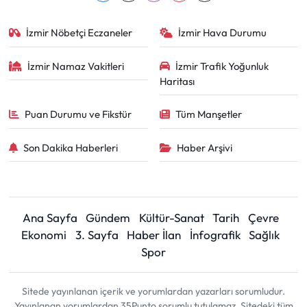
İzmir Nöbetçi Eczaneler
İzmir Hava Durumu
İzmir Namaz Vakitleri
İzmir Trafik Yoğunluk
Haritası
Puan Durumu ve Fikstür
Tüm Manşetler
Son Dakika Haberleri
Haber Arşivi
Ana Sayfa
Gündem
Kültür-Sanat
Tarih
Çevre
Ekonomi
3. Sayfa
Haber İlan
İnfografik
Sağlık
Spor
Sitede yayınlanan içerik ve yorumlardan yazarları sorumludur.
Yayınlanan yorumlardan 35Punto sorumlu tutulamaz. Sitedeki tüm