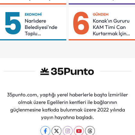
İçin Mücadeleyi
Çocuk Şenliği
5
6
Sürdüreceğiz"
EKONOMI
GÜNDEM
Narlıdere
Konak'ın Gururu
Belediyesi'nde
KAM Timi Can
Toplu
Kurtarmak İçin
Sözleşmeye
Demir Aldı
İmzalar Atıldı
35punto.com, yaptığı yerel haberlerle başta İzmirliler
olmak üzere Egelilerin kentleri ile bağlarının
güçlenmesine katkıda bulunmak üzere 2022 yılında
yayın hayatına başladı.