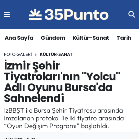
Ana Sayfa
Gündem
Kültür-Sanat
Tarih
FOTO GALERI
KÜLTÜR-SANAT
İzmir Şehir
Tiyatroları'nın "Yolcu"
Adlı Oyunu Bursa'da
Sahnelendi
İzBBŞT ile Bursa Şehir Tiyatrosu arasında
imzalanan protokol ile iki tiyatro arasında
“Oyun Değişim Programı” başlatıldı.