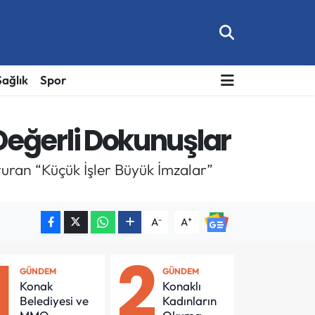
Sağlık
Spor
eğerli Dokunuşlar
turan “Küçük İşler Büyük İmzalar”
-
+
A
A
1
2
GÜNDEM
GÜNDEM
Konak
Konaklı
Belediyesi ve
Kadınların