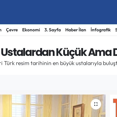
h
Çevre
Ekonomi
3. Sayfa
Haber İlan
İnfografik
 Ustalardan Küçük Ama D
Türk resim tarihinin en büyük ustalarıyla buluş