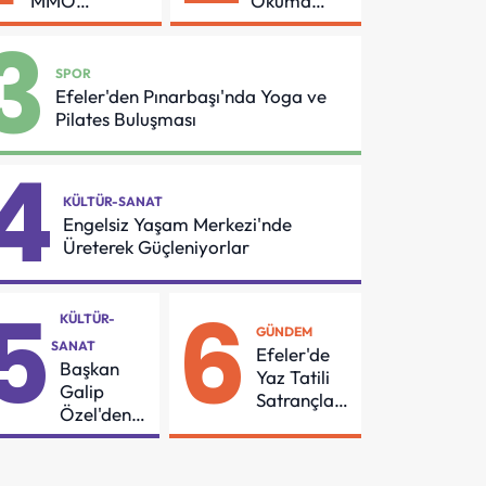
MMO
Okuma
Arasında
Azmi Örnek
3
Asansör
Oldu
Güvenliği İçin
SPOR
Önemli
Efeler'den Pınarbaşı'nda Yoga ve
Protokol
Pilates Buluşması
4
KÜLTÜR-SANAT
Engelsiz Yaşam Merkezi'nde
Üreterek Güçleniyorlar
5
6
KÜLTÜR-
GÜNDEM
SANAT
Efeler'de
Başkan
Yaz Tatili
Galip
Satrançla
Özel'den
Renkleniyor
55
Mahalleye
Çocuk