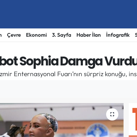
h
Çevre
Ekonomi
3. Sayfa
Haber İlan
İnfografik
 Robot Sophia Damga Vurd
zmir Enternasyonal Fuarı’nın sürpriz konuğu, ins