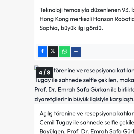
Teknoloji temasıyla düzenlenen 93. İ
Hong Kong merkezli Hanson Robotics
Sophia, büyük ilgi gördü.
4 / 8
Açılış törenine ve resepsiyona katıla
Cemil Tugay ile sahnede selfie çeki
Bayülgen, Prof. Dr. Emrah Safa Gürka