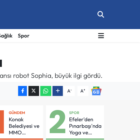
Sağlık
Spor
u
ansı robot Sophia, büyük ilgi gördü.
-
+
A
A
1
2
GÜNDEM
SPOR
Konak
Efeler'den
Belediyesi ve
Pınarbaşı'nda
MMO
Yoga ve
Arasında
Pilates