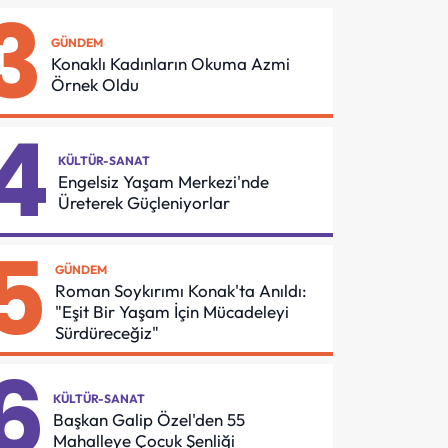
3
Asansör
Buluşması
Güvenliği İçin
GÜNDEM
Önemli
Konaklı Kadınların Okuma Azmi
Protokol
Örnek Oldu
4
KÜLTÜR-SANAT
Engelsiz Yaşam Merkezi'nde
Üreterek Güçleniyorlar
5
GÜNDEM
Roman Soykırımı Konak'ta Anıldı:
"Eşit Bir Yaşam İçin Mücadeleyi
Sürdüreceğiz"
6
KÜLTÜR-SANAT
Başkan Galip Özel'den 55
Mahalleye Çocuk Şenliği