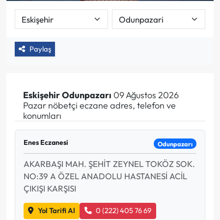
Paylaş
Eskişehir
Odunpazarı
09 Ağustos 2026
Pazar nöbetçi eczane adres, telefon ve
konumları
Enes Eczanesi
Odunpazarı
AKARBAŞI MAH. ŞEHİT ZEYNEL TOKÖZ SOK.
NO:39 A ÖZEL ANADOLU HASTANESİ ACİL
ÇIKIŞI KARŞISI
Yol Tarifi Al
0 (222) 405 76 69