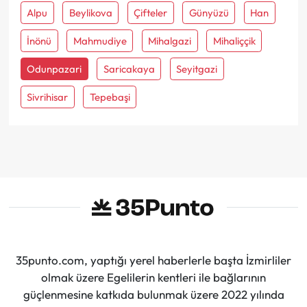
Alpu
Beylikova
Çifteler
Günyüzü
Han
İnönü
Mahmudiye
Mihalgazi
Mihaliççik
Odunpazari
Saricakaya
Seyitgazi
Sivrihisar
Tepebaşi
35punto.com, yaptığı yerel haberlerle başta İzmirliler
olmak üzere Egelilerin kentleri ile bağlarının
güçlenmesine katkıda bulunmak üzere 2022 yılında