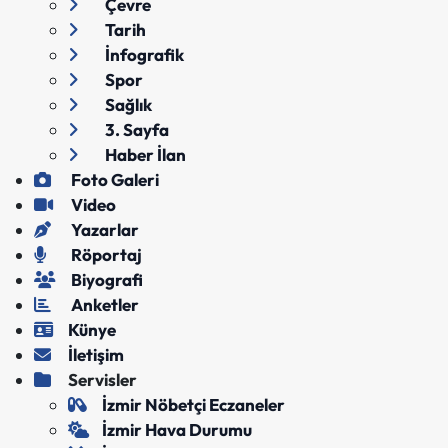
Çevre
Tarih
İnfografik
Spor
Sağlık
3. Sayfa
Haber İlan
Foto Galeri
Video
Yazarlar
Röportaj
Biyografi
Anketler
Künye
İletişim
Servisler
İzmir Nöbetçi Eczaneler
İzmir Hava Durumu