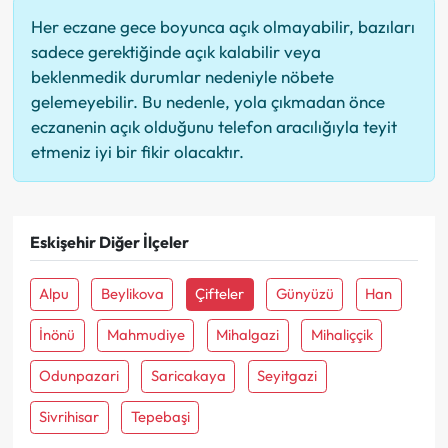
Her eczane gece boyunca açık olmayabilir, bazıları
sadece gerektiğinde açık kalabilir veya
beklenmedik durumlar nedeniyle nöbete
gelemeyebilir. Bu nedenle, yola çıkmadan önce
eczanenin açık olduğunu telefon aracılığıyla teyit
etmeniz iyi bir fikir olacaktır.
Eskişehir Diğer İlçeler
Alpu
Beylikova
Çifteler
Günyüzü
Han
İnönü
Mahmudiye
Mihalgazi
Mihaliççik
Odunpazari
Saricakaya
Seyitgazi
Sivrihisar
Tepebaşi