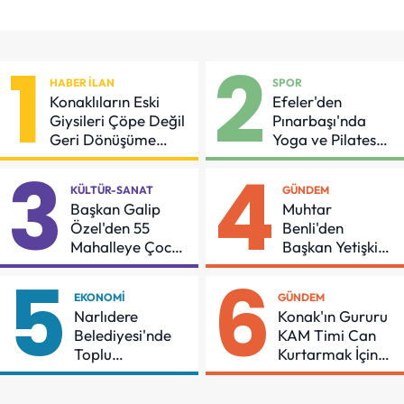
1
2
HABER İLAN
SPOR
Konaklıların Eski
Efeler'den
Giysileri Çöpe Değil
Pınarbaşı'nda
Geri Dönüşüme
Yoga ve Pilates
Gidiyor
Buluşması
3
4
KÜLTÜR-SANAT
GÜNDEM
Başkan Galip
Muhtar
Özel'den 55
Benli'den
Mahalleye Çocuk
Başkan Yetişkin'e
Şenliği
Teşekkür
5
6
EKONOMI
GÜNDEM
Narlıdere
Konak'ın Gururu
Belediyesi'nde
KAM Timi Can
Toplu
Kurtarmak İçin
Sözleşmeye
Demir Aldı
İmzalar Atıldı