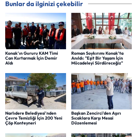
Bunlar da ilginizi çekebilir
Konak'ın Gururu KAM Timi
Roman Soykırımı Konak'ta
Can Kurtarmak İçin Demir
Anıldı: "Eşit Bir Yaşam İçin
Aldı
Mücadeleyi Sürdüreceğiz"
Narlıdere Belediyesi'nden
Başkan Zencirci'den Aşırı
Çevre Temizliği İçin 200 Yeni
Sıcaklara Karşı Mesai
Çöp Konteyneri
Düzenlemesi