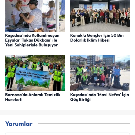
Kuşadası'nda Kullanılmayan
Konak'a Gençler İçin 50 Bin
Eşyalar 'Takas Dükkanı' ile
Dolarlık İklim Hibesi
Yeni Sahipleriyle Buluşuyor
Bornova'da Anlamlı Temizlik
Kuşadası'nda 'Mavi Nefes' İçin
Hareketi
Güç Birliği
Yorumlar