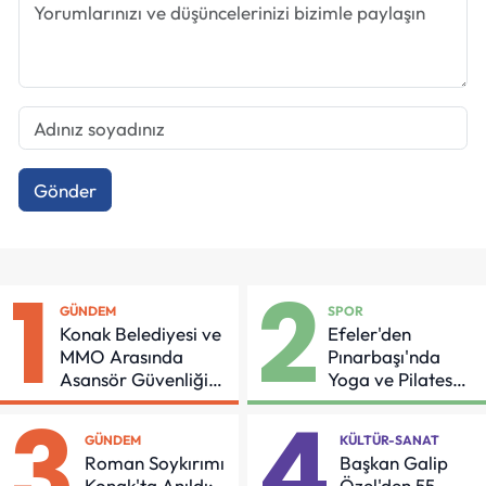
Gönder
1
2
GÜNDEM
SPOR
Konak Belediyesi ve
Efeler'den
MMO Arasında
Pınarbaşı'nda
Asansör Güvenliği
Yoga ve Pilates
İçin Önemli Protokol
Buluşması
3
4
GÜNDEM
KÜLTÜR-SANAT
Roman Soykırımı
Başkan Galip
Konak'ta Anıldı:
Özel'den 55