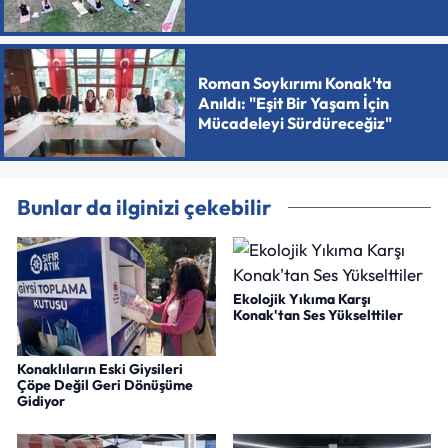
Roman Soykırımı Konak'ta
Anıldı: "Eşit Bir Yaşam İçin
Mücadeleyi Sürdüreceğiz"
Bunlar da ilginizi çekebilir
Ekolojik Yıkıma Karşı
Konak'tan Ses Yükselttiler
Konaklıların Eski Giysileri
Çöpe Değil Geri Dönüşüme
Gidiyor