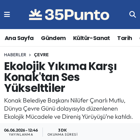
Ana Sayfa
Gündem
Kültür-Sanat
Tarih
HABERLER
ÇEVRE
Ekolojik Yıkıma Karşı
Konak'tan Ses
Yükselttiler
Konak Belediye Başkanı Nilüfer Çınarlı Mutlu,
Dünya Çevre Günü dolayısıyla düzenlenen
Ekolojik Mücadele ve Direniş Yürüyüşü’ne katıldı.
06.06.2026 - 12:46
3 DK
YAYINLANMA
OKUNMA SÜRESI