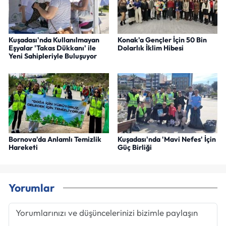
Kuşadası'nda Kullanılmayan
Konak'a Gençler İçin 50 Bin
Eşyalar 'Takas Dükkanı' ile
Dolarlık İklim Hibesi
Yeni Sahipleriyle Buluşuyor
Bornova'da Anlamlı Temizlik
Kuşadası'nda 'Mavi Nefes' İçin
Hareketi
Güç Birliği
Yorumlar