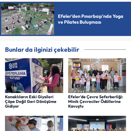
Efeler'den Pınarbaşı'nda Yoga
ve Pilates Buluşması
Bunlar da ilginizi çekebilir
Konaklıların Eski Giysileri
Efeler'de Çevre Seferberliği:
Çöpe Değil Geri Dönüşüme
Minik Çevreciler Ödüllerine
Gidiyor
Kavuştu