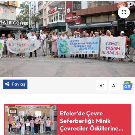
Paylaş
-
+
A
A
Efeler'de Çevre
Seferberliği: Minik
Çevreciler Ödüllerine