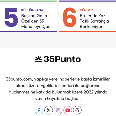
Buluşması
Güçleniyorlar
5
6
KÜLTÜR-SANAT
GÜNDEM
Başkan Galip
Efeler'de Yaz
Özel'den 55
Tatili Satrançla
Mahalleye Çocuk
Renkleniyor
Şenliği
35punto.com, yaptığı yerel haberlerle başta İzmirliler
olmak üzere Egelilerin kentleri ile bağlarının
güçlenmesine katkıda bulunmak üzere 2022 yılında
yayın hayatına başladı.