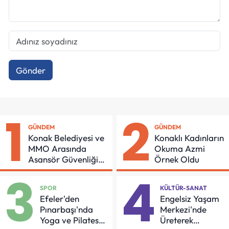
Gönder
1
2
GÜNDEM
GÜNDEM
Konak Belediyesi ve
Konaklı Kadınların
MMO Arasında
Okuma Azmi
Asansör Güvenliği
Örnek Oldu
İçin Önemli Protokol
3
4
SPOR
KÜLTÜR-SANAT
Efeler'den
Engelsiz Yaşam
Pınarbaşı'nda
Merkezi'nde
Yoga ve Pilates
Üreterek