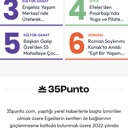
3
4
KÜLTÜR-SANAT
SPOR
Engelsiz Yaşam
Efeler'den
Merkezi'nde
Pınarbaşı'nda
Üreterek
Yoga ve Pilates
Güçleniyorlar
Buluşması
5
6
KÜLTÜR-SANAT
GÜNDEM
Başkan Galip
Roman Soykırımı
Özel'den 55
Konak'ta Anıldı:
Mahalleye Çocuk
"Eşit Bir Yaşam
Şenliği
İçin Mücadeleyi
Sürdüreceğiz"
35punto.com, yaptığı yerel haberlerle başta İzmirliler
olmak üzere Egelilerin kentleri ile bağlarının
güçlenmesine katkıda bulunmak üzere 2022 yılında