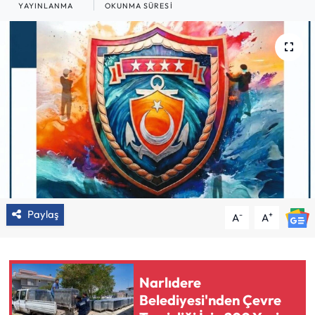
YAYINLANMA
OKUNMA SÜRESI
Paylaş
-
+
A
A
Narlıdere
Belediyesi'nden Çevre