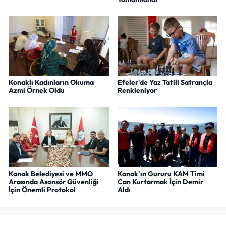
Konaklı Kadınların Okuma
Efeler'de Yaz Tatili Satrançla
Azmi Örnek Oldu
Renkleniyor
Konak Belediyesi ve MMO
Konak'ın Gururu KAM Timi
Arasında Asansör Güvenliği
Can Kurtarmak İçin Demir
İçin Önemli Protokol
Aldı