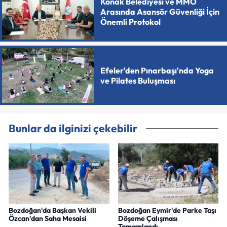
Konak Belediyesi ve MMO
Arasında Asansör Güvenliği İçin
Önemli Protokol
Efeler'den Pınarbaşı'nda Yoga
ve Pilates Buluşması
Bunlar da ilginizi çekebilir
Bozdoğan'da Başkan Vekili
Bozdoğan Eymir'de Parke Taşı
Özcan'dan Saha Mesaisi
Döşeme Çalışması
Tamamlandı