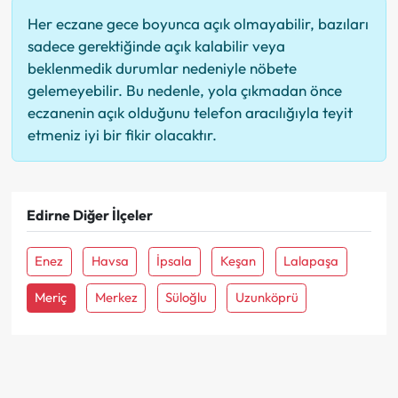
Her eczane gece boyunca açık olmayabilir, bazıları
sadece gerektiğinde açık kalabilir veya
beklenmedik durumlar nedeniyle nöbete
gelemeyebilir. Bu nedenle, yola çıkmadan önce
eczanenin açık olduğunu telefon aracılığıyla teyit
etmeniz iyi bir fikir olacaktır.
Edirne Diğer İlçeler
Enez
Havsa
İpsala
Keşan
Lalapaşa
Meriç
Merkez
Süloğlu
Uzunköprü