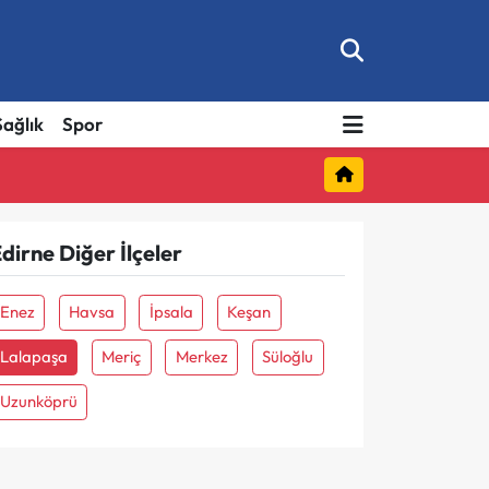
Sağlık
Spor
dirne Diğer İlçeler
Enez
Havsa
İpsala
Keşan
Lalapaşa
Meriç
Merkez
Süloğlu
Uzunköprü