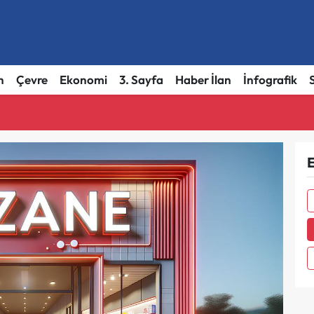
h
Çevre
Ekonomi
3. Sayfa
Haber İlan
İnfografik
E