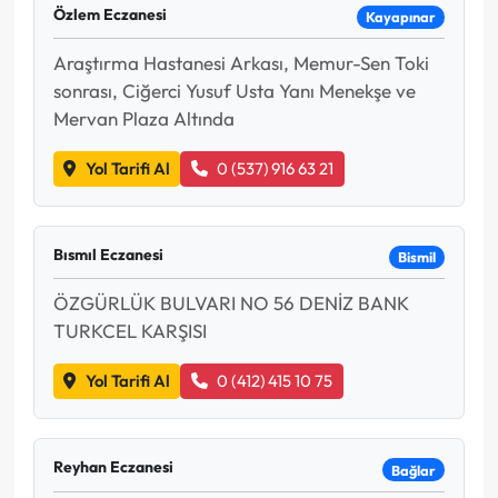
Özlem Eczanesi
Kayapınar
Araştırma Hastanesi Arkası, Memur-Sen Toki
sonrası, Ciğerci Yusuf Usta Yanı Menekşe ve
Mervan Plaza Altında
Yol Tarifi Al
0 (537) 916 63 21
Bısmıl Eczanesi
Bismil
ÖZGÜRLÜK BULVARI NO 56 DENİZ BANK
TURKCEL KARŞISI
Yol Tarifi Al
0 (412) 415 10 75
Reyhan Eczanesi
Bağlar