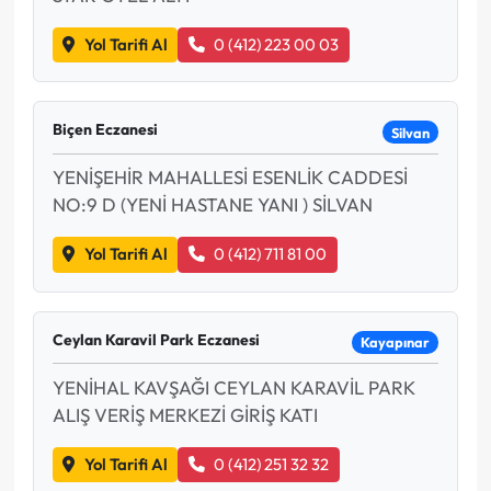
Yol Tarifi Al
0 (412) 223 00 03
Biçen Eczanesi
Silvan
YENİŞEHİR MAHALLESİ ESENLİK CADDESİ
NO:9 D (YENİ HASTANE YANI ) SİLVAN
Yol Tarifi Al
0 (412) 711 81 00
Ceylan Karavil Park Eczanesi
Kayapınar
YENİHAL KAVŞAĞI CEYLAN KARAVİL PARK
ALIŞ VERİŞ MERKEZİ GİRİŞ KATI
Yol Tarifi Al
0 (412) 251 32 32