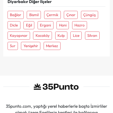
Diyarbakır Diğer İlçeler
Bağlar
Bismil
Çermik
Çınar
Çüngüş
Dicle
Eğil
Ergani
Hani
Hazro
Kayapınar
Kocaköy
Kulp
Lice
Silvan
Sur
Yenişehir
Merkez
35punto.com, yaptığı yerel haberlerle başta İzmirliler
olmak üzere Egelilerin kentleri ile bağlarının