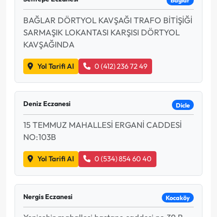
Bağlar
BAĞLAR DÖRTYOL KAVŞAĞI TRAFO BİTİŞİĞİ
SARMAŞIK LOKANTASI KARŞISI DÖRTYOL
KAVŞAĞINDA
Yol Tarifi Al
0 (412) 236 72 49
Deniz Eczanesi
Dicle
15 TEMMUZ MAHALLESİ ERGANİ CADDESİ
NO:103B
Yol Tarifi Al
0 (534) 854 60 40
Nergis Eczanesi
Kocaköy