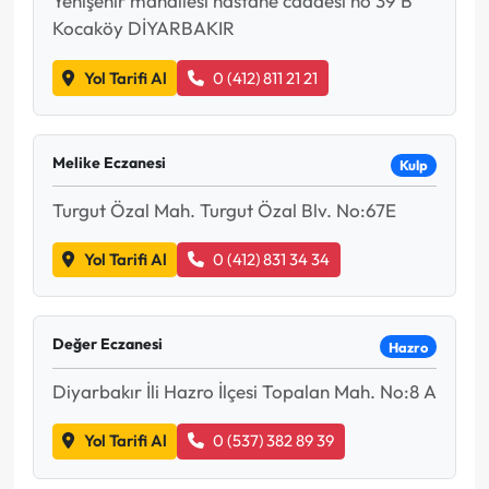
Yenişehir mahallesi hastane caddesi no 39 B
Kocaköy DİYARBAKIR
Yol Tarifi Al
0 (412) 811 21 21
Melike Eczanesi
Kulp
Turgut Özal Mah. Turgut Özal Blv. No:67E
Yol Tarifi Al
0 (412) 831 34 34
Değer Eczanesi
Hazro
Diyarbakır İli Hazro İlçesi Topalan Mah. No:8 A
Yol Tarifi Al
0 (537) 382 89 39