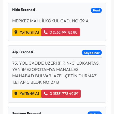
Nida Eczanesi
Hani
MERKEZ MAH. İLKOKUL CAD. NO:39 A
Yol Tarifi Al
0 (536) 991 83 80
Alp Eczanesi
Kayapınar
75. YOL CADDE ÜZERİ (FIRIN-Cİ LOKANTASI
YANI)MEZOPOTAMYA MAHALLESİ
MAHABAD BULVARI AZEL ÇETİN DURMAZ
1.ETAP C BLOK NO:27 B
Yol Tarifi Al
0 (538) 778 49 89
Sentepe Eczanesi