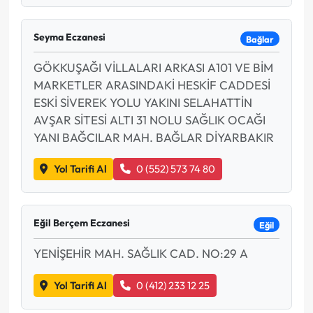
Seyma Eczanesi
Bağlar
GÖKKUŞAĞI VİLLALARI ARKASI A101 VE BİM
MARKETLER ARASINDAKİ HESKİF CADDESİ
ESKİ SİVEREK YOLU YAKINI SELAHATTİN
AVŞAR SİTESİ ALTI 31 NOLU SAĞLIK OCAĞI
YANI BAĞCILAR MAH. BAĞLAR DİYARBAKIR
Yol Tarifi Al
0 (552) 573 74 80
Eğil Berçem Eczanesi
Eğil
YENİŞEHİR MAH. SAĞLIK CAD. NO:29 A
Yol Tarifi Al
0 (412) 233 12 25