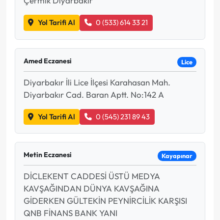
Çermik Diyarbakır
Yol Tarifi Al
0 (533) 614 33 21
Amed Eczanesi
Lice
Diyarbakır İli Lice İlçesi Karahasan Mah.
Diyarbakır Cad. Baran Aptt. No:142 A
Yol Tarifi Al
0 (545) 231 89 43
Metin Eczanesi
Kayapınar
DİCLEKENT CADDESİ ÜSTÜ MEDYA
KAVŞAĞINDAN DÜNYA KAVŞAĞINA
GİDERKEN GÜLTEKİN PEYNİRCİLİK KARŞISI
QNB FİNANS BANK YANI