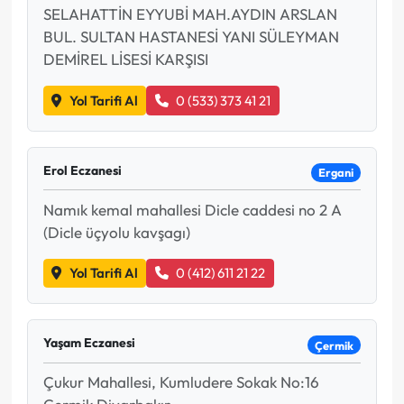
SELAHATTİN EYYUBİ MAH.AYDIN ARSLAN
BUL. SULTAN HASTANESİ YANI SÜLEYMAN
DEMİREL LİSESİ KARŞISI
Yol Tarifi Al
0 (533) 373 41 21
Erol Eczanesi
Ergani
Namık kemal mahallesi Dicle caddesi no 2 A
(Dicle üçyolu kavşagı)
Yol Tarifi Al
0 (412) 611 21 22
Yaşam Eczanesi
Çermik
Çukur Mahallesi, Kumludere Sokak No:16