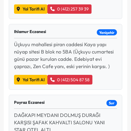
Yol Tarifi Al
0 (412) 257 39 39
Ihlamur Eczanesi
Yenişehir
Üçkuyu mahallesi piran caddesi Kaya yapı
nüyap sitesi B blok no 5BA (Üçkuyu cumartesi
günü pazar kurulan cadde. Edebiyat evi
çaprazı, Zen Cafe yanı, eski yerinin karşısı. )
Yol Tarifi Al
0 (412) 504 87 58
Poyraz Eczanesi
Sur
DAĞKAPI MEYDANI DOLMUŞ DURAĞI
KARŞISI ŞAFAK KAHVALTI SALONU YANI
STAR OTEL ALTI