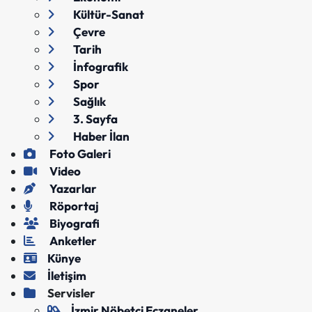
Kültür-Sanat
Çevre
Tarih
İnfografik
Spor
Sağlık
3. Sayfa
Haber İlan
Foto Galeri
Video
Yazarlar
Röportaj
Biyografi
Anketler
Künye
İletişim
Servisler
İzmir Nöbetçi Eczaneler