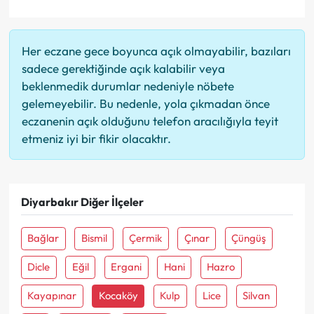
Her eczane gece boyunca açık olmayabilir, bazıları
sadece gerektiğinde açık kalabilir veya
beklenmedik durumlar nedeniyle nöbete
gelemeyebilir. Bu nedenle, yola çıkmadan önce
eczanenin açık olduğunu telefon aracılığıyla teyit
etmeniz iyi bir fikir olacaktır.
Diyarbakır Diğer İlçeler
Bağlar
Bismil
Çermik
Çınar
Çüngüş
Dicle
Eğil
Ergani
Hani
Hazro
Kayapınar
Kocaköy
Kulp
Lice
Silvan