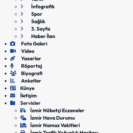
İnfografik
Spor
Sağlık
3. Sayfa
Haber İlan
Foto Galeri
Video
Yazarlar
Röportaj
Biyografi
Anketler
Künye
İletişim
Servisler
İzmir Nöbetçi Eczaneler
İzmir Hava Durumu
İzmir Namaz Vakitleri
İzmir Trafik Yoğunluk Haritası