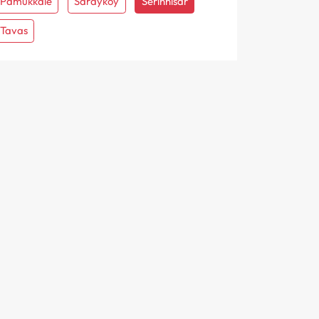
Pamukkale
Sarayköy
Serinhisar
Tavas