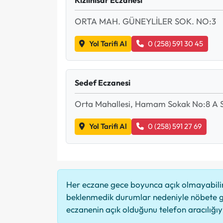
ORTA MAH. GÜNEYLİLER SOK. NO:3
Yol Tarifi Al
0 (258) 591 30 45
Sedef Eczanesi
Orta Mahallesi, Hamam Sokak No:8 A Se
Yol Tarifi Al
0 (258) 591 27 69
Her eczane gece boyunca açık olmayabilir,
beklenmedik durumlar nedeniyle nöbete g
eczanenin açık olduğunu telefon aracılığıyla