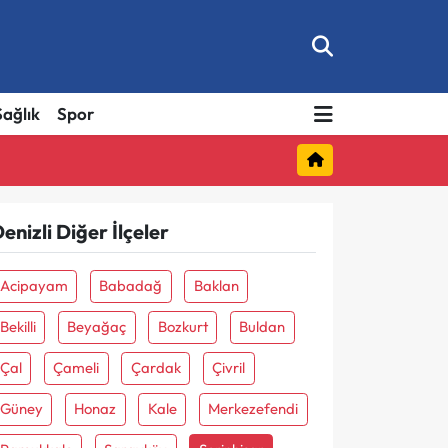
Sağlık
Spor
enizli Diğer İlçeler
Acipayam
Babadağ
Baklan
Bekilli
Beyağaç
Bozkurt
Buldan
Çal
Çameli
Çardak
Çivril
Güney
Honaz
Kale
Merkezefendi