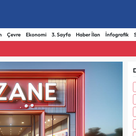
h
Çevre
Ekonomi
3. Sayfa
Haber İlan
İnfografik
D