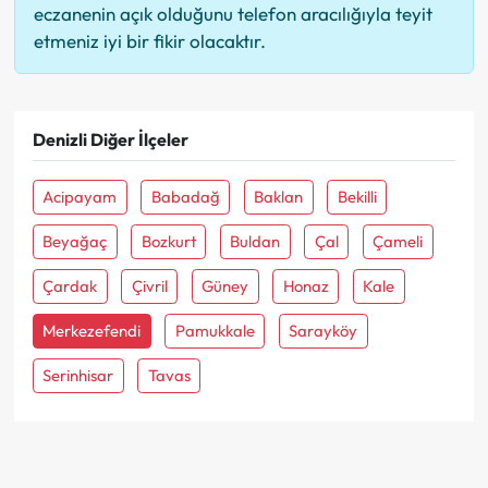
eczanenin açık olduğunu telefon aracılığıyla teyit
etmeniz iyi bir fikir olacaktır.
Denizli Diğer İlçeler
Acipayam
Babadağ
Baklan
Bekilli
Beyağaç
Bozkurt
Buldan
Çal
Çameli
Çardak
Çivril
Güney
Honaz
Kale
Merkezefendi
Pamukkale
Sarayköy
Serinhisar
Tavas