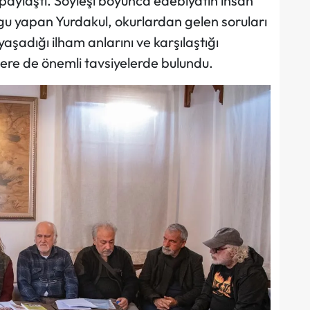
a paylaştı. Söyleşi boyunca edebiyatın insan
u yapan Yurdakul, okurlardan gelen soruları
yaşadığı ilham anlarını ve karşılaştığı
lere de önemli tavsiyelerde bulundu.