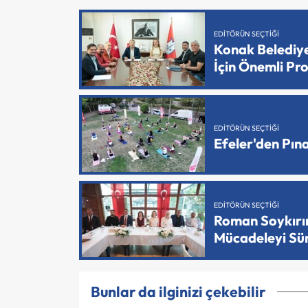
EDITÖRÜN SEÇTIĞI
Konak Belediy
İçin Önemli Pr
EDITÖRÜN SEÇTIĞI
Efeler'den Pın
EDITÖRÜN SEÇTIĞI
Roman Soykırımı
Mücadeleyi Sü
Bunlar da ilginizi çekebilir