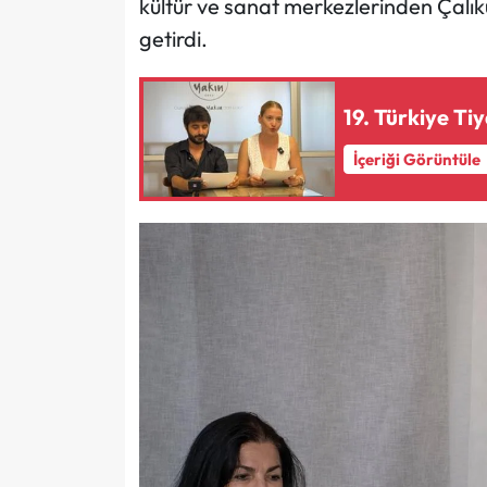
kültür ve sanat merkezlerinden Çalıku
getirdi.
19. Türkiye Ti
İçeriği Görüntüle