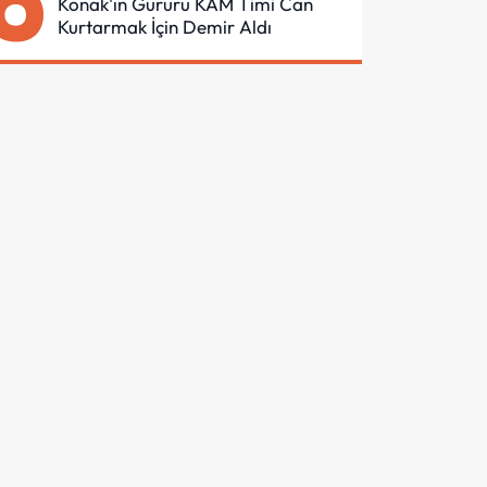
6
Konak'ın Gururu KAM Timi Can
Kurtarmak İçin Demir Aldı