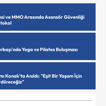
esi ve MMO Arasında Asansör Güvenliği
otokol
arbaşı'nda Yoga ve Pilates Buluşması
 Konak'ta Anıldı: "Eşit Bir Yaşam İçin
rdüreceğiz"