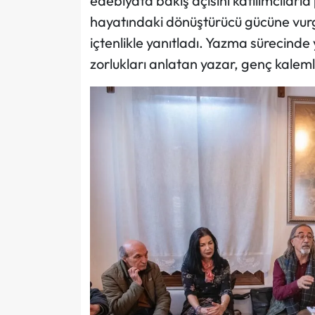
edebiyata bakış açısını katılımcılarl
hayatındaki dönüştürücü gücüne vurg
içtenlikle yanıtladı. Yazma sürecinde 
zorlukları anlatan yazar, genç kalem