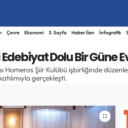
h
Çevre
Ekonomi
3. Sayfa
Haber İlan
İnfografik
 Edebiyat Dolu Bir Güne E
ı Homeros Şiir Kulübü işbirliğinde düzenl
atılımıyla gerçekleşti.