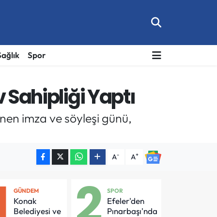
Sağlık
Spor
v Sahipliği Yaptı
enen imza ve söyleşi günü,
-
+
A
A
1
2
GÜNDEM
SPOR
Konak
Efeler'den
Belediyesi ve
Pınarbaşı'nda