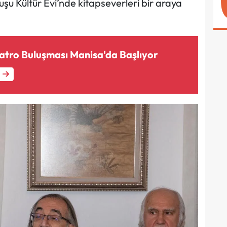
şu Kültür Evi’nde kitapseverleri bir araya
yatro Buluşması Manisa'da Başlıyor