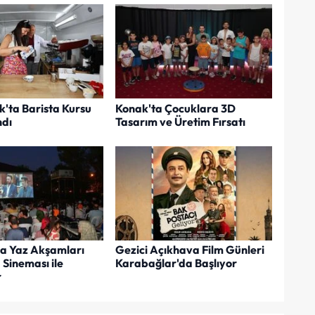
k'ta Barista Kursu
Konak'ta Çocuklara 3D
dı
Tasarım ve Üretim Fırsatı
a Yaz Akşamları
Gezici Açıkhava Film Günleri
Sineması ile
Karabağlar'da Başlıyor
r