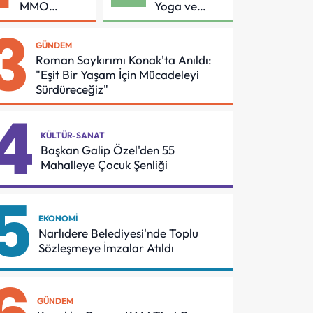
MMO
Yoga ve
Arasında
Pilates
3
Asansör
Buluşması
GÜNDEM
Güvenliği İçin
Roman Soykırımı Konak'ta Anıldı:
Önemli
"Eşit Bir Yaşam İçin Mücadeleyi
Protokol
Sürdüreceğiz"
4
KÜLTÜR-SANAT
Başkan Galip Özel'den 55
Mahalleye Çocuk Şenliği
5
EKONOMI
Narlıdere Belediyesi'nde Toplu
Sözleşmeye İmzalar Atıldı
GÜNDEM