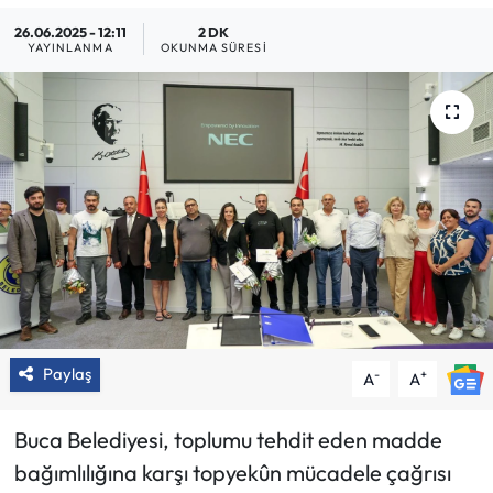
26.06.2025 - 12:11
2 DK
YAYINLANMA
OKUNMA SÜRESI
Paylaş
-
+
A
A
Buca Belediyesi, toplumu tehdit eden madde
bağımlılığına karşı topyekûn mücadele çağrısı