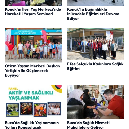
Konak'ın İleri Yaş Merkezi'nde
Konak'ta Bağımlılıkla
Hareketli Yaşam Semineri
Mücadele Eğitimleri Devam
Ediyor
Efes Selçuklu Kadınlara Sağlık
Otizm Yaşam Merkezi Başkan
Eğitimi
Yetişkin ile Güçlenerek
Büyüyor
Buca'da Sağlıklı Yaşlanmanın
Buca'da Sağlık Hizmeti
Yolları Konuşulacak
Mahallelere Geliyor