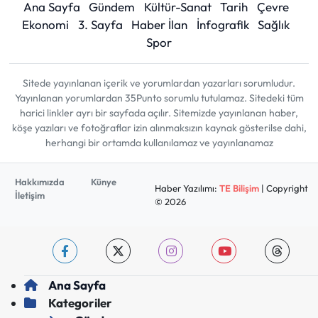
Ana Sayfa
Gündem
Kültür-Sanat
Tarih
Çevre
Ekonomi
3. Sayfa
Haber İlan
İnfografik
Sağlık
Spor
Sitede yayınlanan içerik ve yorumlardan yazarları sorumludur.
Yayınlanan yorumlardan 35Punto sorumlu tutulamaz. Sitedeki tüm
harici linkler ayrı bir sayfada açılır. Sitemizde yayınlanan haber,
köşe yazıları ve fotoğraflar izin alınmaksızın kaynak gösterilse dahi,
herhangi bir ortamda kullanılamaz ve yayınlanamaz
Hakkımızda
Künye
Haber Yazılımı:
TE Bilişim
| Copyright
İletişim
© 2026
Ana Sayfa
Kategoriler