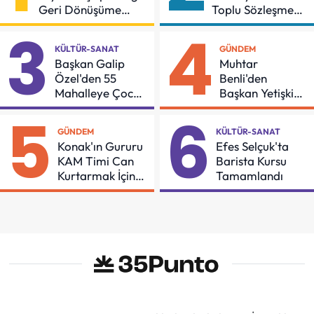
Geri Dönüşüme
Toplu Sözleşmeye
Gidiyor
İmzalar Atıldı
3
4
KÜLTÜR-SANAT
GÜNDEM
Başkan Galip
Muhtar
Özel'den 55
Benli'den
Mahalleye Çocuk
Başkan Yetişkin'e
Şenliği
Teşekkür
5
6
GÜNDEM
KÜLTÜR-SANAT
Konak'ın Gururu
Efes Selçuk'ta
KAM Timi Can
Barista Kursu
Kurtarmak İçin
Tamamlandı
Demir Aldı