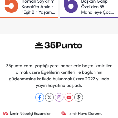
5
6
Roman Soykırımı
Başkan Galip
Konak'ta Anıldı:
Özel'den 55
"Eşit Bir Yaşam
Mahalleye Çocuk
İçin Mücadeleyi
Şenliği
Sürdüreceğiz"
35punto.com, yaptığı yerel haberlerle başta İzmirliler
olmak üzere Egelilerin kentleri ile bağlarının
güçlenmesine katkıda bulunmak üzere 2022 yılında
yayın hayatına başladı.
İzmir Nöbetçi Eczaneler
İzmir Hava Durumu