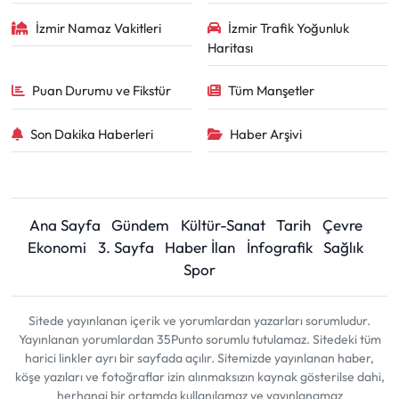
İzmir Namaz Vakitleri
İzmir Trafik Yoğunluk
Haritası
Puan Durumu ve Fikstür
Tüm Manşetler
Son Dakika Haberleri
Haber Arşivi
Ana Sayfa
Gündem
Kültür-Sanat
Tarih
Çevre
Ekonomi
3. Sayfa
Haber İlan
İnfografik
Sağlık
Spor
Sitede yayınlanan içerik ve yorumlardan yazarları sorumludur.
Yayınlanan yorumlardan 35Punto sorumlu tutulamaz. Sitedeki tüm
harici linkler ayrı bir sayfada açılır. Sitemizde yayınlanan haber,
köşe yazıları ve fotoğraflar izin alınmaksızın kaynak gösterilse dahi,
herhangi bir ortamda kullanılamaz ve yayınlanamaz