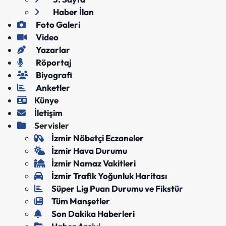
Haber İlan
Foto Galeri
Video
Yazarlar
Röportaj
Biyografi
Anketler
Künye
İletişim
Servisler
İzmir Nöbetçi Eczaneler
İzmir Hava Durumu
İzmir Namaz Vakitleri
İzmir Trafik Yoğunluk Haritası
Süper Lig Puan Durumu ve Fikstür
Tüm Manşetler
Son Dakika Haberleri