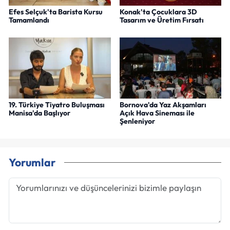
Efes Selçuk'ta Barista Kursu
Konak'ta Çocuklara 3D
Tamamlandı
Tasarım ve Üretim Fırsatı
19. Türkiye Tiyatro Buluşması
Bornova'da Yaz Akşamları
Manisa'da Başlıyor
Açık Hava Sineması ile
Şenleniyor
Yorumlar