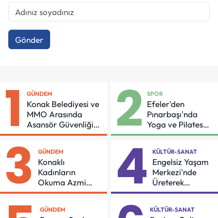
Gönder
1
2
GÜNDEM
SPOR
Konak Belediyesi ve
Efeler'den
MMO Arasında
Pınarbaşı'nda
Asansör Güvenliği
Yoga ve Pilates
İçin Önemli Protokol
Buluşması
3
4
GÜNDEM
KÜLTÜR-SANAT
Konaklı
Engelsiz Yaşam
Kadınların
Merkezi'nde
Okuma Azmi
Üreterek
Örnek Oldu
Güçleniyorlar
GÜNDEM
KÜLTÜR-SANAT