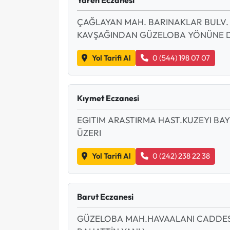
ÇAĞLAYAN MAH. BARINAKLAR BULV.
KAVŞAĞINDAN GÜZELOBA YÖNÜNE DO
Yol Tarifi Al
0 (544) 198 07 07
Kıymet Eczanesi
EGITIM ARASTIRMA HAST.KUZEYI BA
ÜZERI
Yol Tarifi Al
0 (242) 238 22 38
Barut Eczanesi
GÜZELOBA MAH.HAVAALANI CADDESİ