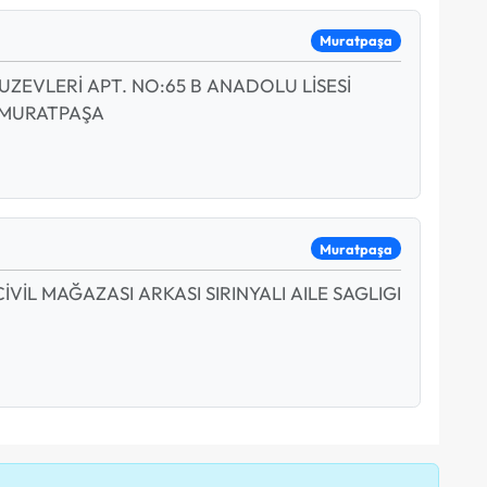
Muratpaşa
UZEVLERİ APT. NO:65 B ANADOLU LİSESİ
I MURATPAŞA
Muratpaşa
CİVİL MAĞAZASI ARKASI SIRINYALI AILE SAGLIGI