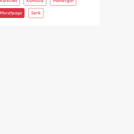
Korkuteli
Kumluca
Manavgat
Muratpaşa
Serik