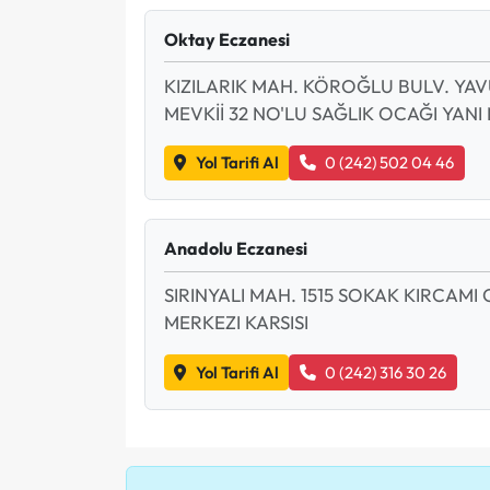
Oktay Eczanesi
KIZILARIK MAH. KÖROĞLU BULV. YAV
MEVKİİ 32 NO'LU SAĞLIK OCAĞI YAN
Yol Tarifi Al
0 (242) 502 04 46
Anadolu Eczanesi
SIRINYALI MAH. 1515 SOKAK KIRCAMI 
MERKEZI KARSISI
Yol Tarifi Al
0 (242) 316 30 26