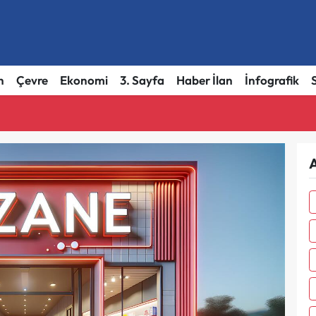
h
Çevre
Ekonomi
3. Sayfa
Haber İlan
İnfografik
A