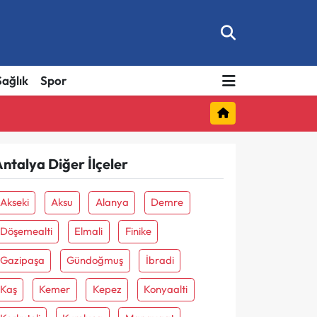
Sağlık
Spor
ntalya Diğer İlçeler
Akseki
Aksu
Alanya
Demre
Döşemealti
Elmali
Finike
Gazipaşa
Gündoğmuş
İbradi
Kaş
Kemer
Kepez
Konyaalti