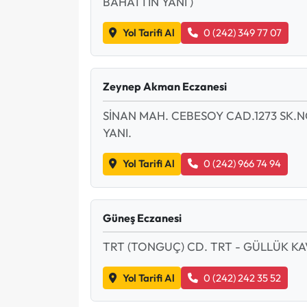
BAHATTİN YANI )
Yol Tarifi Al
0 (242) 349 77 07
Zeynep Akman Eczanesi
SİNAN MAH. CEBESOY CAD.1273 SK.N
YANI.
Yol Tarifi Al
0 (242) 966 74 94
Güneş Eczanesi
TRT (TONGUÇ) CD. TRT - GÜLLÜK KA
Yol Tarifi Al
0 (242) 242 35 52