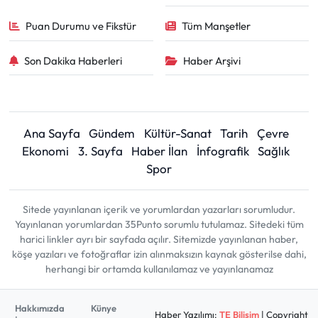
Puan Durumu ve Fikstür
Tüm Manşetler
Son Dakika Haberleri
Haber Arşivi
Ana Sayfa
Gündem
Kültür-Sanat
Tarih
Çevre
Ekonomi
3. Sayfa
Haber İlan
İnfografik
Sağlık
Spor
Sitede yayınlanan içerik ve yorumlardan yazarları sorumludur.
Yayınlanan yorumlardan 35Punto sorumlu tutulamaz. Sitedeki tüm
harici linkler ayrı bir sayfada açılır. Sitemizde yayınlanan haber,
köşe yazıları ve fotoğraflar izin alınmaksızın kaynak gösterilse dahi,
herhangi bir ortamda kullanılamaz ve yayınlanamaz
Hakkımızda
Künye
Haber Yazılımı:
TE Bilişim
| Copyright