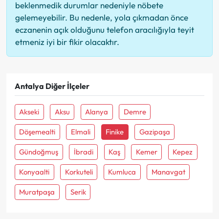
beklenmedik durumlar nedeniyle nöbete
gelemeyebilir. Bu nedenle, yola çıkmadan önce
eczanenin açık olduğunu telefon aracılığıyla teyit
etmeniz iyi bir fikir olacaktır.
Antalya Diğer İlçeler
Akseki
Aksu
Alanya
Demre
Döşemealti
Elmali
Finike
Gazipaşa
Gündoğmuş
İbradi
Kaş
Kemer
Kepez
Konyaalti
Korkuteli
Kumluca
Manavgat
Muratpaşa
Serik