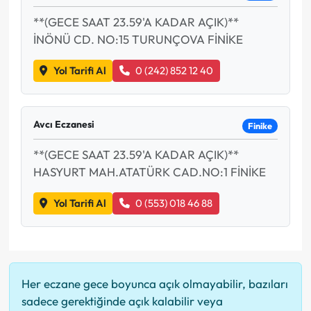
**(GECE SAAT 23.59'A KADAR AÇIK)**
İNÖNÜ CD. NO:15 TURUNÇOVA FİNİKE
Yol Tarifi Al
0 (242) 852 12 40
Avcı Eczanesi
Finike
**(GECE SAAT 23.59'A KADAR AÇIK)**
HASYURT MAH.ATATÜRK CAD.NO:1 FİNİKE
Yol Tarifi Al
0 (553) 018 46 88
Her eczane gece boyunca açık olmayabilir, bazıları
sadece gerektiğinde açık kalabilir veya